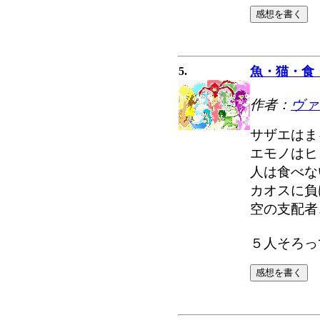
魚・猫・食
5.
作者：
ヴァ
サザエはま
エモノはヒ
人は食べな
カオスに負
空の支配者
５人そろっ