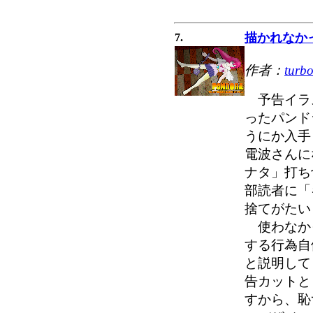
描かれなか
7.
作者：
turb
予告イラ
ったパンド
うにか入手
電波さんに
ナタ」打ち
部読者に「
捨てがたい
使わなか
する行為自
と説明して
告カットと
すから、恥