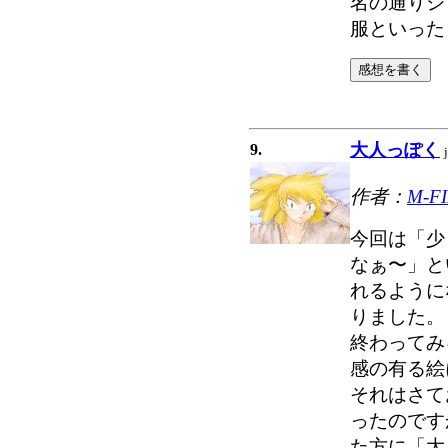
名の通りシ
服といった
大人っぽく
9.
作者：
M-F
今回は「少
なぁ〜」と
れるように
りました。
終わってみ
感の有る絵
それはさて
ったのです
た方に「大