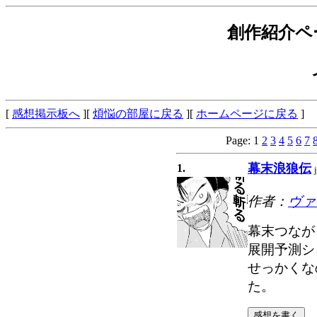
創作紹介ペ
[
感想掲示板へ
][
煩悩の部屋に戻る
][
ホームページに戻る
]
Page: 1
2
3
4
5
6
7
幕末浪狼伝
1.
作者：
ヴァ
幕末つなが
展開予測シ
せっかくな
た。