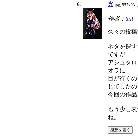
光
6.
jpg, 557x931
作者：
tail
久々の投稿
ネタを探す
ですが
アシュタロ
オラに
目が行くの
じでしたの
今回の作品
もう少し表
ね。