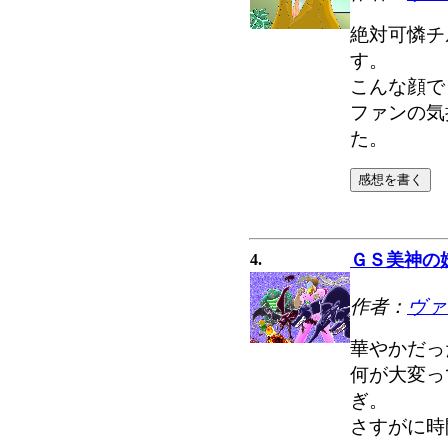
絶対可憐チ
す。
こんな顔で
ファンの気
た。
ＧＳ美神の
4.
作者：
ヴァ
華やかだっ
何が大変っ
ぎ。
さすがに時