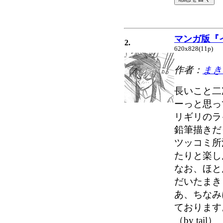
マンガ版『
2.
620x828(11p)
作者：
まき
長いこと二
ーっと思っ
リギリのラ
鉛筆描きだ
ツッコミ所
たりと楽し
なお、ほと
だいたまき
あ、ちなみ
ております
（by tail）