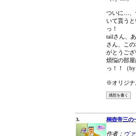
ついに…、
いて貰うと
っ！
tailさん
さん、この
がとうござ
煩悩の部屋
っ！！（by
※オリジナ
桐壺帝三の
3.
作者：
ヴァ