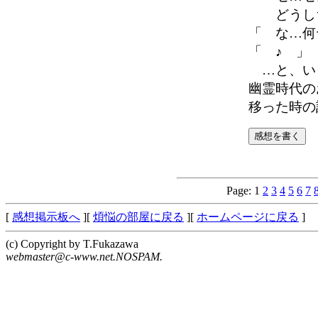
どうしち
「 な…何
「 ♪ 」
…と、い
幽霊時代の
移った時の
Page: 1
2
3
4
5
6
7
[
感想掲示板へ
][
煩悩の部屋に戻る
][
ホームページに戻る
]
(c) Copyright by T.Fukazawa
webmaster@c-www.net.NOSPAM.