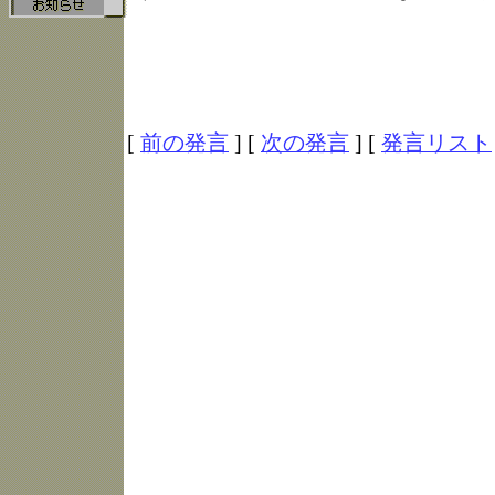
[
前の発言
] [
次の発言
] [
発言リスト