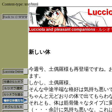
Content-type: text/html
Lucciola and pleasant companions
- ルシ
新しい体
今週号、土偶羅様も再登場ですね。
ます。
しかし、土偶羅様、
そんな中途半端な格好は気持ち悪い
ちゃんと元どおりの体で出てもらわ
それとも、体は筋骨隆々なタイプに
（・・・余計に気持ち悪いな、これ