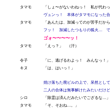
タマモ
「しょ〜がないわねっ！ 私が代わ
ヴュンっ！ 本体がタマモになった
タマモ
「あんたは、加減ってのが苦手だか
フッ！ 加減したつもりの狐火… 
ゴォ〜〜〜〜ッ！
タマモ
「えっ？」 （汗）
令子
「に、逃げるわよっ！ みんなっ！
キヌ
「は、はいっ！」
焼け落ちた廃ビルの上で、呆然とし
二人の合体は無事解けたみたいだけ
シロ
「除霊は済んだみたいでござるな…
タマモ
「そ、そおね…。」