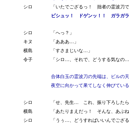
シロ
「いたでござるっ！ 拙者の霊波刀
ビシュッ！ ドゲンッ！！ ガラガ
シロ
「へっ？」
キヌ
「あああ…」
横島
「すさまじいな…」
令子
「シロ…、それで、どうする気なの
合体白玉の霊波刀の先端は、ビルの
夜空に向かって果てしなく伸びてい
シロ
「せ、先生… これ、振り下ろした
横島
「あたりまえだっ！ そんな、あぶ
シロ
「うぅ…、どうすればいいんでござ