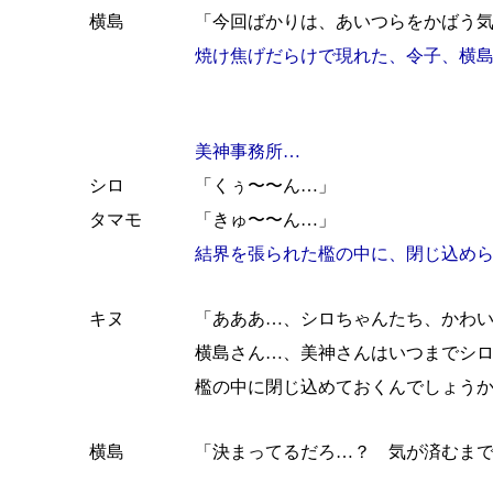
横島
「今回ばかりは、あいつらをかばう
焼け焦げだらけで現れた、令子、横
美神事務所…
シロ
「くぅ〜〜ん…」
タマモ
「きゅ〜〜ん…」
結界を張られた檻の中に、閉じ込め
キヌ
「あああ…、シロちゃんたち、かわ
横島さん…、美神さんはいつまでシ
檻の中に閉じ込めておくんでしょう
横島
「決まってるだろ…？ 気が済むま