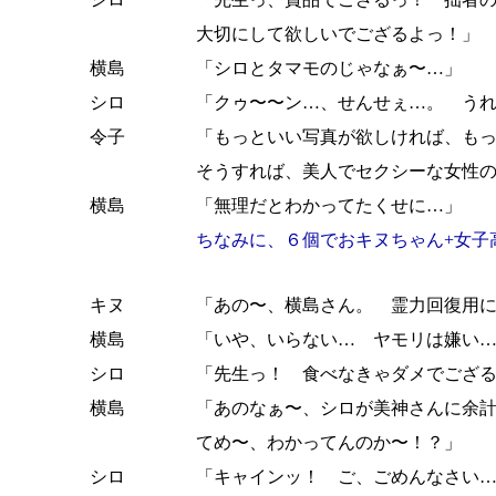
大切にして欲しいでござるよっ！」
横島
「シロとタマモのじゃなぁ〜…」
シロ
「クゥ〜〜ン…、せんせぇ…。 う
令子
「もっといい写真が欲しければ、も
そうすれば、美人でセクシーな女性
横島
「無理だとわかってたくせに…」
ちなみに、６個でおキヌちゃん+女子
キヌ
「あの〜、横島さん。 霊力回復用
横島
「いや、いらない… ヤモリは嫌い
シロ
「先生っ！ 食べなきゃダメでござ
横島
「あのなぁ〜、シロが美神さんに余
てめ〜、わかってんのか〜！？」
シロ
「キャインッ！ ご、ごめんなさい