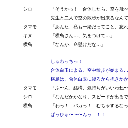
シロ
「そうかっ！ 合体したら、空を飛
先生と二人で空の散歩が出来るなん
タマモ
「あんた、私も一緒だってこと、忘
キヌ
「横島さん…、気をつけて…」
横島
「なんか、命懸けだな…」
しゅわっちっ！
合体白玉による、空中散歩が始まる
横島は、合体白玉に後ろから抱きか
タマモ
「ふ〜ん、結構、気持ちがいいわね
シロ
「なんだかかなり、スピードが出る
横島
「わっ！ バカっ！ むちゃするな
ぱっひゅ〜〜〜んっ！！！