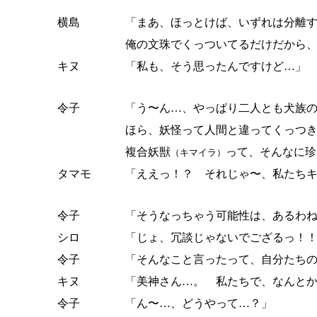
横島
「まあ、ほっとけば、いずれは分離
俺の文珠でくっついてるだけだから
キヌ
「私も、そう思ったんですけど…」
令子
「う〜ん…、やっぱり二人とも犬族
ほら、妖怪って人間と違ってくっつ
複合妖獣
って、そんなに珍
（キマイラ）
タマモ
「ええっ！？ それじゃ〜、私たち
令子
「そうなっちゃう可能性は、あるわ
シロ
「じょ、冗談じゃないでござるっ！
令子
「そんなこと言ったって、自分たち
キヌ
「美神さん…。 私たちで、なんと
令子
「ん〜…、どうやって…？」