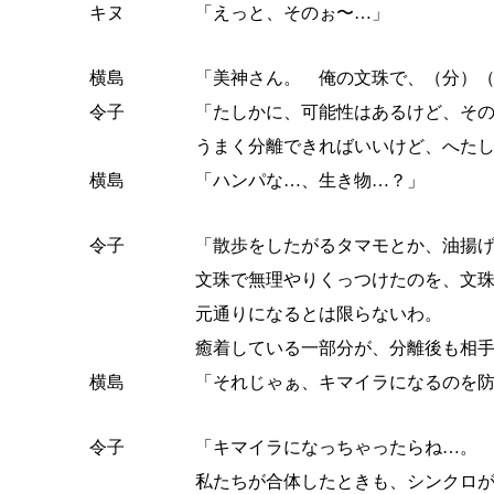
キヌ
「えっと、そのぉ〜…」
横島
「美神さん。 俺の文珠で、（分）
令子
「たしかに、可能性はあるけど、そ
うまく分離できればいいけど、へた
横島
「ハンパな…、生き物…？」
令子
「散歩をしたがるタマモとか、油揚
文珠で無理やりくっつけたのを、文
元通りになるとは限らないわ。
癒着している一部分が、分離後も相
横島
「それじゃぁ、キマイラになるのを
令子
「キマイラになっちゃったらね…。
私たちが合体したときも、シンクロ