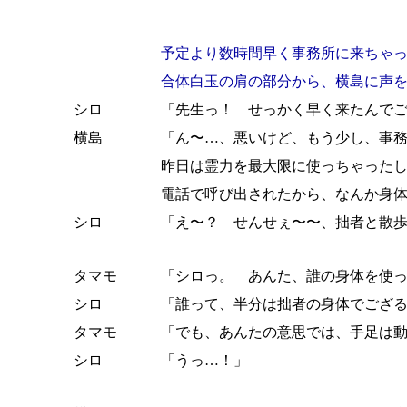
予定より数時間早く事務所に来ちゃ
合体白玉の肩の部分から、横島に声
シロ
「先生っ！ せっかく早く来たんで
横島
「ん〜…、悪いけど、もう少し、事
昨日は霊力を最大限に使っちゃった
電話で呼び出されたから、なんか身
シロ
「え〜？ せんせぇ〜〜、拙者と散
タマモ
「シロっ。 あんた、誰の身体を使
シロ
「誰って、半分は拙者の身体でござ
タマモ
「でも、あんたの意思では、手足は
シロ
「うっ…！」