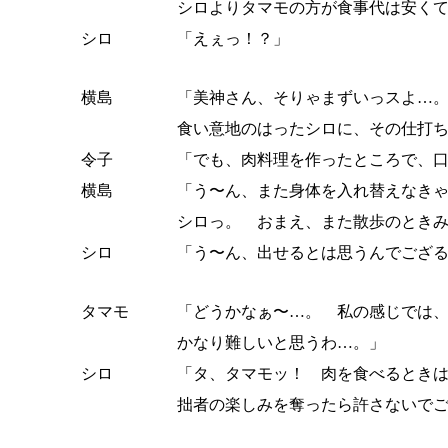
シロよりタマモの方が食事代は安く
シロ
「えぇっ！？」
横島
「美神さん、そりゃまずいっスよ…
食い意地のはったシロに、その仕打
令子
「でも、肉料理を作ったところで、
横島
「う〜ん、また身体を入れ替えなき
シロっ。 おまえ、また散歩のとき
シロ
「う〜ん、出せるとは思うんでござ
タマモ
「どうかなぁ〜…。 私の感じでは
かなり難しいと思うわ…。」
シロ
「タ、タマモッ！ 肉を食べるとき
拙者の楽しみを奪ったら許さないで