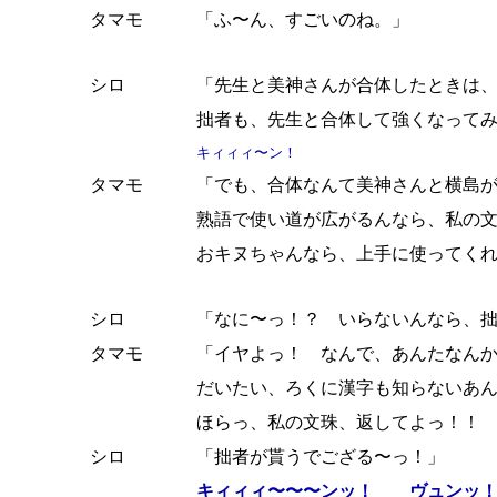
タマモ
「ふ〜ん、すごいのね。」
シロ
「先生と美神さんが合体したときは
拙者も、先生と合体して強くなって
キィィィ〜ン！
タマモ
「でも、合体なんて美神さんと横島
熟語で使い道が広がるんなら、私の
おキヌちゃんなら、上手に使ってく
シロ
「なに〜っ！？ いらないんなら、
タマモ
「イヤよっ！ なんで、あんたなん
だいたい、ろくに漢字も知らないあ
ほらっ、私の文珠、返してよっ！！
シロ
「拙者が貰うでござる〜っ！」
キィィィ〜〜〜ンッ！ ヴュンッ