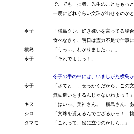
で、でも、拙者、先生のことをもっ
一度にどれぐらい文珠が出せるのか
令子
「横島クン、好き嫌いを言ってる場
食べなきゃ、明日は霊力不足で仕事
横島
「うっ…、わかりました…。」
令子
「それでよしっ！」
令子の手の中には、いましがた横島
令子
「さてと…、せっかくだから、この
無駄遣いをするんじゃないわよっ？
キヌ
「はいっ、美神さん。 横島さん、
シロ
「文珠を貰えるんでござるかっ！ 
タマモ
「これって、役に立つのかしら…」