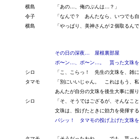
横島
「あの…、俺のぶんは…？」
令子
「なんで？ あんたなら、いつでも
横島
「やっぱり、美神さんが２個取るん
その日の深夜… 屋根裏部屋
ポ〜ン…、ポ〜ン…。 貰った文珠
シロ
「こ、こらっ！ 先生の文珠を、雑
タマモ
「別にいいじゃん。 これはもう、
あんたが自分の文珠を後生大事に握
シロ
「そ、そうではござるが、そんなこ
文珠は、投げたときに効力を発揮す
パシッ！ タマモの投げ上げた文珠
タマモ
「そうだったわね…。 でも、貰っ