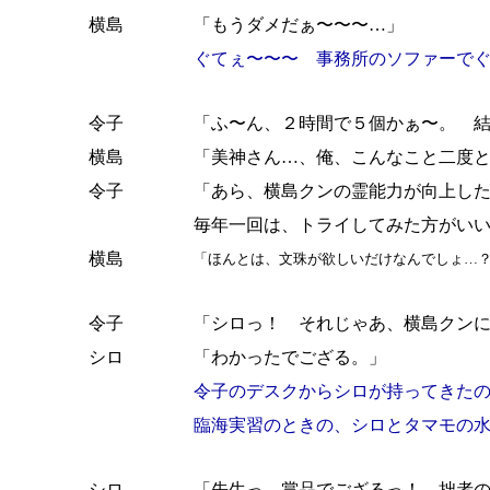
横島
「もうダメだぁ〜〜〜…」
ぐてぇ〜〜〜 事務所のソファーで
令子
「ふ〜ん、２時間で５個かぁ〜。 
横島
「美神さん…、俺、こんなこと二度
令子
「あら、横島クンの霊能力が向上し
毎年一回は、トライしてみた方がい
横島
「ほんとは、文珠が欲しいだけなんでしょ…
令子
「シロっ！ それじゃあ、横島クン
シロ
「わかったでござる。」
令子のデスクからシロが持ってきた
臨海実習のときの、シロとタマモの
シロ
「先生っ、賞品でござるっ！ 拙者