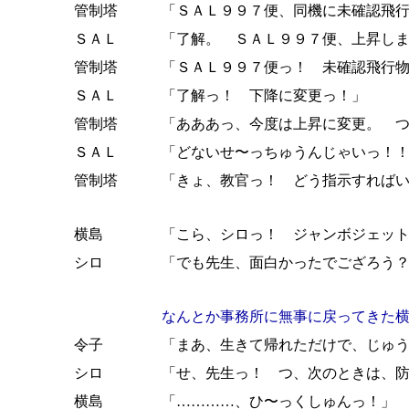
管制塔
「ＳＡＬ９９７便、同機に未確認飛
ＳＡＬ
「了解。 ＳＡＬ９９７便、上昇し
管制塔
「ＳＡＬ９９７便っ！ 未確認飛行
ＳＡＬ
「了解っ！ 下降に変更っ！」
管制塔
「あああっ、今度は上昇に変更。 
ＳＡＬ
「どないせ〜っちゅうんじゃいっ！
管制塔
「きょ、教官っ！ どう指示すれば
横島
「こら、シロっ！ ジャンボジェッ
シロ
「でも先生、面白かったでござろう
なんとか事務所に無事に戻ってきた
令子
「まあ、生きて帰れただけで、じゅ
シロ
「せ、先生っ！ つ、次のときは、
横島
「…………、ひ〜っくしゅんっ！」