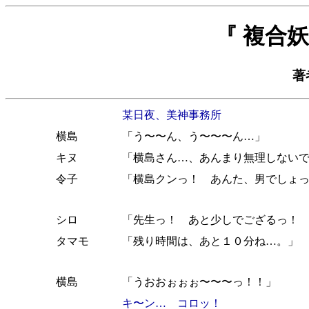
『 複合
著
某日夜、美神事務所
横島
「う〜〜ん、う〜〜〜ん…」
キヌ
「横島さん…、あんまり無理しない
令子
「横島クンっ！ あんた、男でしょ
シロ
「先生っ！ あと少しでござるっ！
タマモ
「残り時間は、あと１０分ね…。」
横島
「うおおぉぉぉ〜〜〜っ！！」
キ〜ン… コロッ！