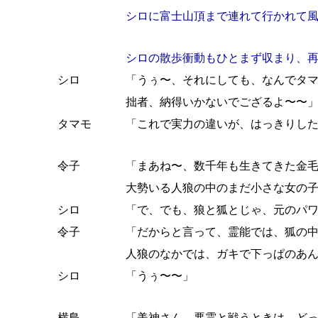
シロに富士山頂まで連れて行かれて
シロの散歩衝動もひとまず収まり、
シロ
「うぅ〜、それにしても、なんでタ
拙者、納得いかないでござるよ〜〜
タマモ
「これで実力の違いが、はっきりし
令子
「まあね〜、数千年も生きてきた金
大勢いる人狼の中のまだ小さな女の
シロ
「で、でも、狼と狐とじゃ、元のパ
令子
「だからと言って、霊能では、狐の
人狼のなかでは、ガキで下っぱのあ
シロ
「うぅ〜〜」
横島
「美神さん、悪霊と戦うときは、ど