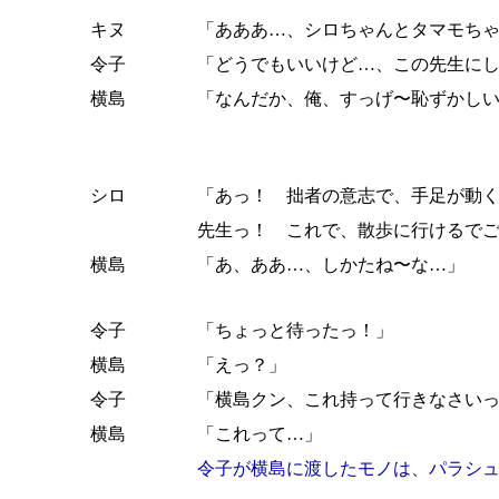
キヌ
「あああ…、シロちゃんとタマモち
令子
「どうでもいいけど…、この先生に
横島
「なんだか、俺、すっげ〜恥ずかし
シロ
「あっ！ 拙者の意志で、手足が動
先生っ！ これで、散歩に行けるで
横島
「あ、ああ…、しかたね〜な…」
令子
「ちょっと待ったっ！」
横島
「えっ？」
令子
「横島クン、これ持って行きなさい
横島
「これって…」
令子が横島に渡したモノは、パラシ