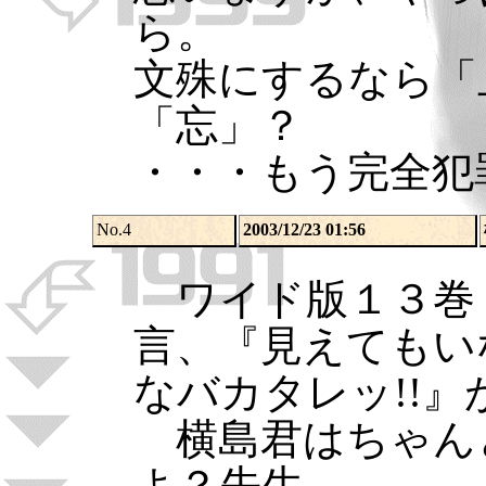
ら。
文殊にするなら「
「忘」？
・・・もう完全犯
No.4
2003/12/23 01:56
ワイド版１３巻（
言、『見えてもい
なバカタレッ!!
横島君はちゃん
よ？先生。