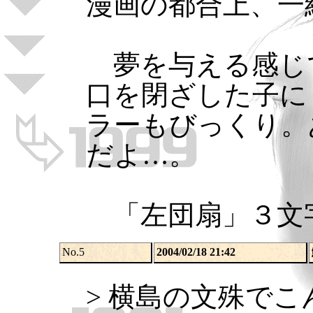
漫画の都合上、一
夢を与える感じ
口を閉ざした子に
ラーもびっくり。
だよ…。
「左団扇」３文
No.5
2004/02/18 21:42
> 横島の文殊で