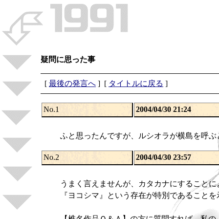
疑問に思った事
[
最後の発言へ
] [
タイトルに戻る
]
No.1
2004/04/30 21:24
ふと思ったんですが、ルシオラが横島を呼ぶ
No.2
2004/04/30 23:57
うまく言えませんが、カタカナにすることに
『ヨコシマ』という存在が特別であることを
【椎名作品Ｑ＆Ａ】の方に質問すれば、私の