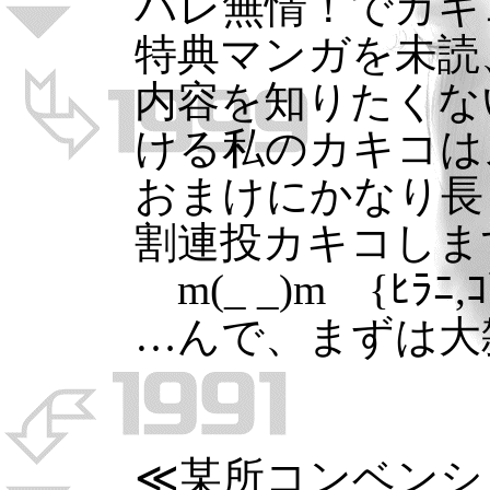
バレ無情！でカキ
特典マンガを未読
内容を知りたくな
ける私のカキコは
おまけにかなり長
割連投カキコしま
m(_ _)m {ﾋﾗﾆ,ｺ
…んで、まずは大
≪某所コンベンシ