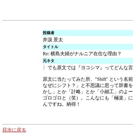
投稿者
井汲 景太
タイトル
Re: 横島夫婦がナルニア在住な理由？
元ネタ
〉でも原文では『ヨコシマ』ってどんな言
原文に当たってみた所、"Shift" という
なぜにシフト？」と不思議に思って辞書を
かし」とか「計略」とか「小細工」のよー
ゴロゴロと（笑）。こんなにも「極楽」に
んですね。納得！
目次に戻る