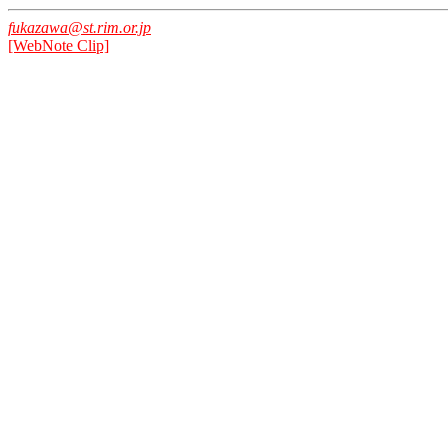
fukazawa@st.rim.or.jp
[WebNote Clip]