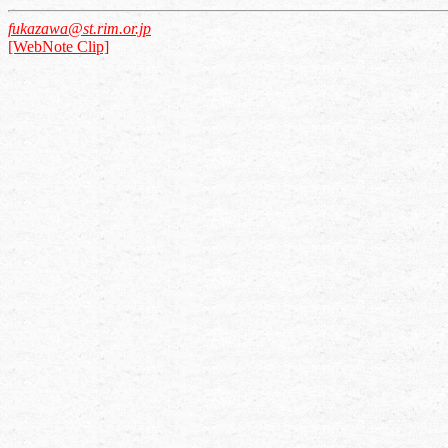
fukazawa@st.rim.or.jp
[WebNote Clip]