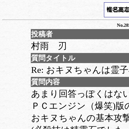
No.28
投稿者
村雨 刃
質問タイトル
Re: おキヌちゃんは霊
質問内容
あまり回答っぽくはな
ＰＣエンジン（爆笑)版
おキヌちゃんの基本攻