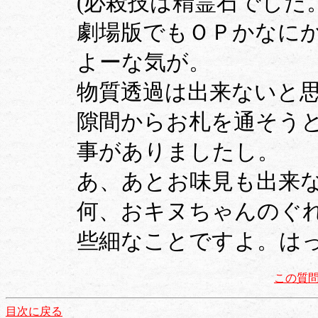
(必殺技は精霊石でした
劇場版でもＯＰかなに
よーな気が。
物質透過は出来ないと
隙間からお札を通そう
事がありましたし。
あ、あとお味見も出来
何、おキヌちゃんのぐ
些細なことですよ。は
この質
目次に戻る