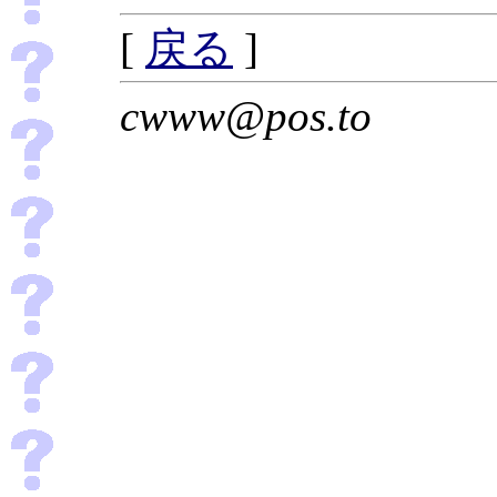
[
戻る
]
cwww@pos.to