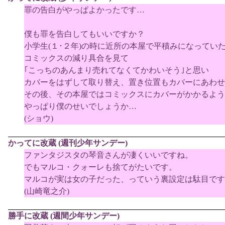
罪の告白がやっぱよかったです…
僕も罪を告白してもいいですか？
小学生(１･２年)の時に近所の本屋で平積みになってい
コミックスの減り具合を見て
｢こっちのあんまり売れてなくてかわいそう｣と思い
カバーをはずして取り替え、置き位置もカバーにあわせ
その後、その本屋ではコミックスにカバーがかかるよう
やっぱり僕のせいでしょうか…
(ショウ)
かってに改蔵 (週刊少年サンデー)
ファンタジスタの琴音さんが凄くいいですね。
でもマルコ・クォーレも捨てがたいです。
マルコが実は女の子だった、っていう裏設定は駄目です
(山崎竜之介)
勝手に改蔵 (週間少年サンデー)