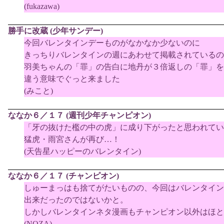
(fukazawa)
勝手に改蔵 (少年サンデー)
今回バレンタインデーものがなかなか少ないのに
きっちりバレンタインの週にあわせて掲載されているの
羽美ちゃんの「罪」の告白に地丹が３倍返しの「罪」を
違う意味でぐっと来ました
(みこと)
ななか６／１７ (週刊少年チャンピオン)
「牙の抜けた檻の中の虎」に成り下がったと思われてい
猛虎・雨宮さんが再び…！
(天告星ハッピーのバレンタイン)
ななか６／１７ (チャンピオン)
しゅーまっはも捨てがたいものの、今回はバレンタイン
出来だったのではないかと。
しかしバレンタインネタ漫画もチャンピオン以外はほと
(NOZA)