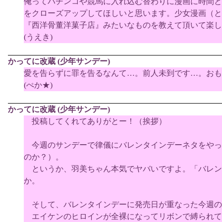
俺ってパチンコや競馬に入れ込む替わりに漫画に時間と
をクローズアップしてほしいと思います。少女漫画（とか
『西洋骨董洋菓子店』みたいなものを教えて頂いて楽し
(うえき)
かってに改蔵 (少年サンデー)
愛を告らずに罪を告るなんて…。前人未到です…。おも
(ぺか★)
かってに改蔵 (少年サンデー)
投稿してくれてありがとー！（挨拶）
今週のサンデーで律儀にバレンタインデーネタをやっ
のか？）。
というか、羽美ちゃん本気でヤバいですよ。「バレン
か。
そして、バレンタインデーに発売日が重なった今週の
エイケンのヒロインが全裸になってリボンで縛られて