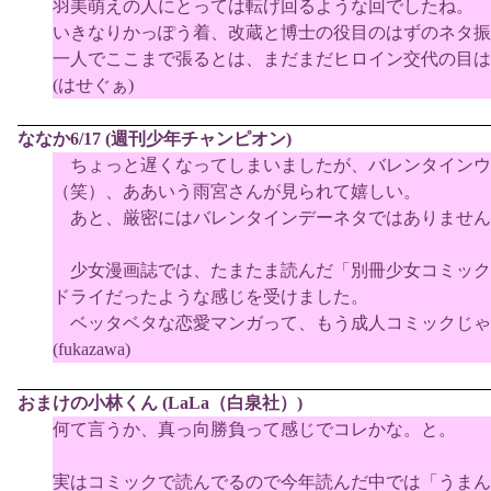
羽美萌えの人にとっては転げ回るような回でしたね。
いきなりかっぽう着、改蔵と博士の役目のはずのネタ振
一人でここまで張るとは、まだまだヒロイン交代の目は
(はせぐぁ)
ななか6/17 (週刊少年チャンピオン)
ちょっと遅くなってしまいましたが、バレンタインウ
（笑）、ああいう雨宮さんが見られて嬉しい。
あと、厳密にはバレンタインデーネタではありません
少女漫画誌では、たまたま読んだ「別冊少女コミック
ドライだったような感じを受けました。
ベッタベタな恋愛マンガって、もう成人コミックじゃ
(fukazawa)
おまけの小林くん (LaLa（白泉社）)
何て言うか、真っ向勝負って感じでコレかな。と。
実はコミックで読んでるので今年読んだ中では「うまん