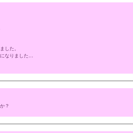
た
ました。
になりました…
か？