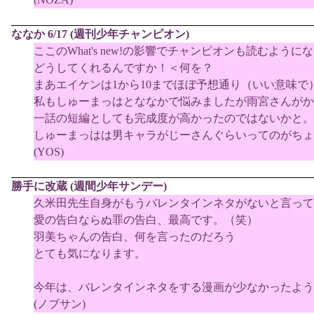
ななか 6/17 (週刊少年チャンピオン)
ここのWhat's new!の影響でチャンピオンも読むよう
どうしてくれるんですか！＜何を？
まあエイケンは1から10までほぼ予想通り（いい意味で
私もしゅーまっはとななかで悩みましたが雨宮さんがか
一話の短編としても完成度が高かったのではないかと。
しゅーまっはは男キャラがじーさんぐらいってのがちょ
(YOS)
勝手に改蔵 (週間少年サンデー)
久米田先生自身がもうバレンタインネタがないと言
愛の告白ならぬ罪の告白、最高です。（笑）
羽美ちゃんの告白、何を言ったのだろう
とても気になります。
今年は、バレンタインネタをする漫画が少なかったよう
(ノブサン)