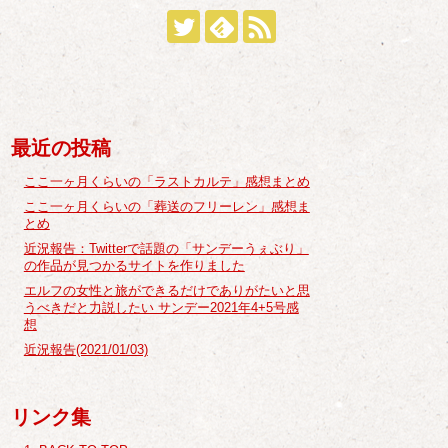
最近の投稿
ここ一ヶ月くらいの「ラストカルテ」感想まとめ
ここ一ヶ月くらいの「葬送のフリーレン」感想ま
とめ
近況報告：Twitterで話題の「サンデーうぇぶり」
の作品が見つかるサイトを作りました
エルフの女性と旅ができるだけでありがたいと思
うべきだと力説したい サンデー2021年4+5号感
想
近況報告(2021/01/03)
リンク集