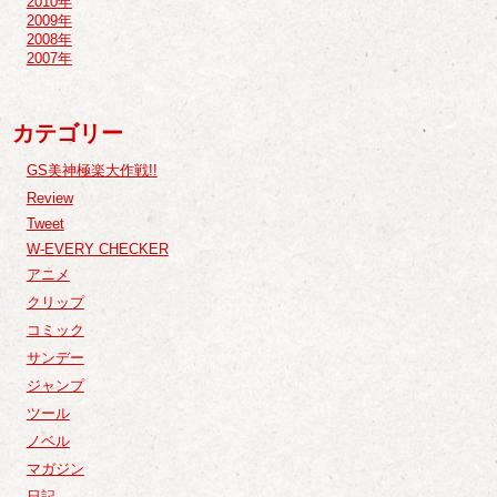
2010年
2009年
2008年
2007年
カテゴリー
GS美神極楽大作戦!!
Review
Tweet
W-EVERY CHECKER
アニメ
クリップ
コミック
サンデー
ジャンプ
ツール
ノベル
マガジン
日記