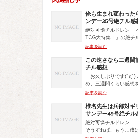
俺も生まれ変わった
ンデー35号絶チル感
絶対可憐チルドレン 
TCG大特集！」の絶チ
記事を読む
この速さなら二週間前
チル感想
お久しぶりです(ﾟдﾟ
め、三週間くらい感想を
記事を読む
椎名先生は兵部対ギ
サンデー49号絶チル
絶対可憐チルドレン
そうすれば、もう…僕は