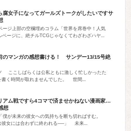
ら腐女子になってガールズトークがしたいですサ
想
ページ上部の空欄埋めコラム「世界を席巻中！人気
ルページに、絶チルTCGじゃなくてわざわざハヤ...
のマンガの感想書ける！ サンデー13/15号絶
)ノ ここしばらくは公私ともに激しく忙しかったた
書く時間が取れませんでした。 世間...
リアム戦ですら4コマで済ませかねない漫画家…
感想
 「僕が未来の彼女への気持ちを断ち切ればすむ。
彼女には合わずに終われる──」 未来...