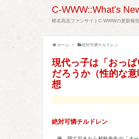
C-WWW::What's New
椎名高志ファンサイトC-WWWの更新報
ホーム
絶対可憐チルドレン
現代っ子は「おっぱ
だろうか（性的な意
想
絶対可憐チルドレン
俺、寝て起きたら村枝先生の「
オー