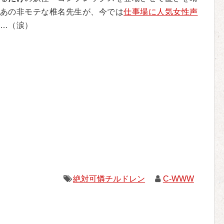
あの非モテな椎名先生が、今では
仕事場に人気女性声
…（涙）
絶対可憐チルドレン
C-WWW