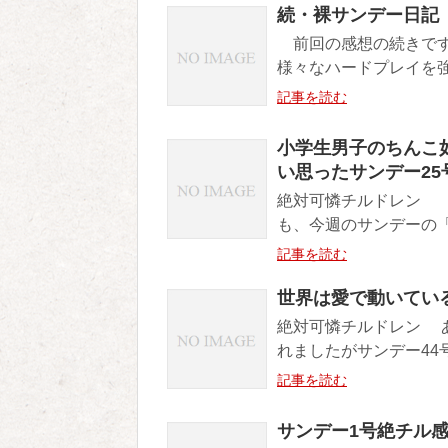
続・裸サンデー日記
前回の感想の続きです
様々なハードプレイを強
記事を読む
小学生男子のちんこ
い思ったサンデー25
絶対可憐チルドレン 
も、今週のサンデーの「
記事を読む
世界は愛で動いてい
絶対可憐チルドレン 
れましたがサンデー44号
記事を読む
サンデー1号絶チル感想