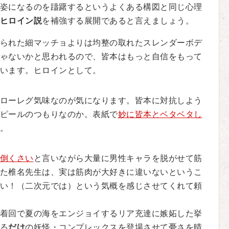
姿になるのを躊躇するというよくある構図と同じ心理
ヒロイン説
を補強する展開であると言えましょう。
られた細マッチョよりは均整の取れたスレンダーボデ
ゃないかと思われるので、皆本はもっと自信をもって
います。ヒロインとして。
ローレグ気味なのが気になります。皆本に対抗しよう
ピールのつもりなのか。表紙で
妙に皆本とベタベタし
。
倒くさい
と言いながら大量に男性キャラを脱がせて筋
た椎名先生は、実は筋肉が大好きに違いないというこ
い！（二次元では）という気概を感じさせてくれて頼
着回で夏の海をエンジョイするリア充達に嫉妬した挙
る
だけ
の妖怪・コンプレックスを登場させて憂さを晴