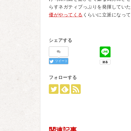
らすネガティブっぷりを発揮していた
優がやってくる
くらいに立派になって
シェアする
ツイート
フォローする
関連記事