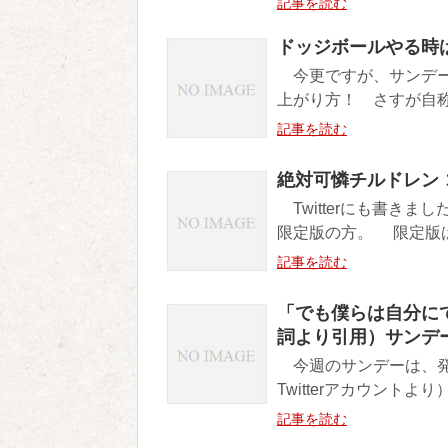
記事を読む
ドッジボールやる時
今更ですが、サンデー
上がり方！ さすが自称
記事を読む
絶対可憐チルドレン 
Twitterにも書き
限定版の方。 限定版は既
記事を読む
「でも僕らは自分に
詞より引用）サンデ
今週のサンデーは、発
Twitterアカウント
記事を読む