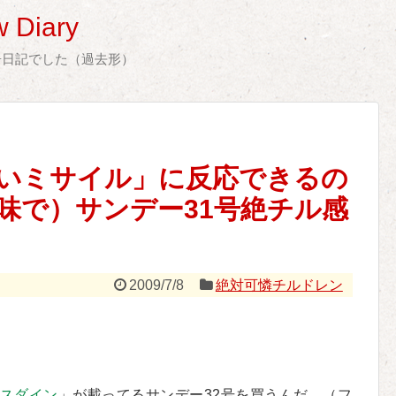
 Diary
告日記でした（過去形）
いミサイル」に反応できるの
味で）サンデー31号絶チル感
2009/7/8
絶対可憐チルドレン
スダイン
」が載ってるサンデー32号を買うんだ…（フ