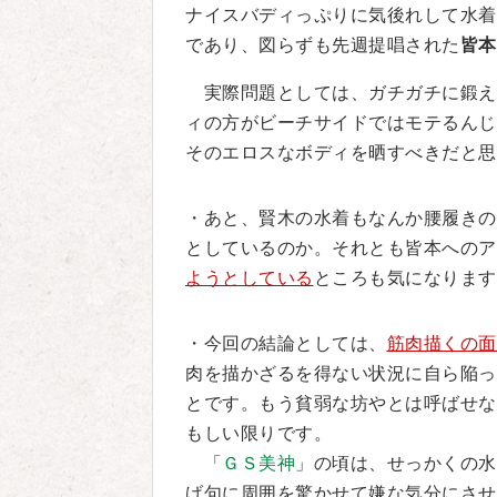
ナイスバディっぷりに気後れして水着
であり、図らずも先週提唱された
皆本
実際問題としては、ガチガチに鍛え
ィの方がビーチサイドではモテるんじ
そのエロスなボディを晒すべきだと思
・あと、賢木の水着もなんか腰履きの
としているのか。それとも皆本へのア
ようとしている
ところも気になります
・今回の結論としては、
筋肉描くの面
肉を描かざるを得ない状況に自ら陥っ
とです。もう貧弱な坊やとは呼ばせな
もしい限りです。
「
ＧＳ美神
」の頃は、せっかくの水
げ句に周囲を驚かせて嫌な気分にさせ