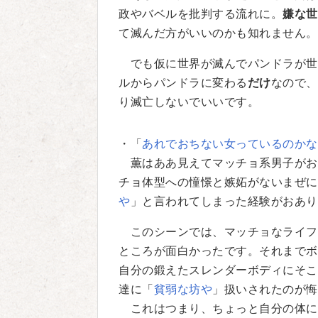
政やバベルを批判する流れに。
嫌な世
て滅んだ方がいいのかも知れません。
でも仮に世界が滅んでパンドラが世
ルからパンドラに変わる
だけ
なので、
り滅亡しないでいいです。
・「
あれでおちない女っているのかな
薫はああ見えてマッチョ系男子がお
チョ体型への憧憬と嫉妬がないまぜに
や
」と言われてしまった経験がおあり
このシーンでは、マッチョなライフ
ところが面白かったです。それまでボ
自分の鍛えたスレンダーボディにそこ
達に「
貧弱な坊や
」扱いされたのが悔
これはつまり、ちょっと自分の体に