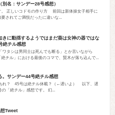
（別名：サンデー28号感想）
。 正しいコドモの作り方 前回は新体操女子相手に
要されてご満悦だったに違いな...
如きに動揺するようではまだ葵は女神の器ではな
号絶チル感想
「ワタシは男同士は死んでも断る」とか言いながら
絶チル」における最後のコマで、賢木が落ち込んで...
る。サンデー44号絶チル感想
あれ？ 45号は絶チル休載？（←遅いよ） 以下、遅
の「絶チル」感想です。 幻...
Tweet