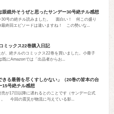
は眼鏡外そうぜと思ったサンデー30号絶チル感想
30号の絶チル読みました。 面白い！ 何この盛り
最終回エピソードは違いますね！ この勢いな...
コミックス22巻購入日記
ましたが、絶チルのコミックス22巻を買いました。小冊子
にAmazonでは「出品者からお...
できる最善を尽くすしかない」（20巻の皆本の台
ー15号絶チル感想
売が17日以降に遅れるとのことです（サンデー公式
より）。 今回の震災が物流に与えている影...