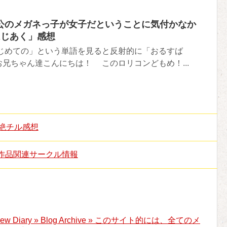
公のメガネっ子が女子だということに気付かなか
はじあく」感想
じめての」という単語を見ると反射的に「おるすば
兄ちゃん達こんにちは！ このロリコンどもめ！...
号絶チル感想
作品関連サークル情報
t’s New Diary » Blog Archive » このサイト的には、全てのメ