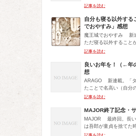
記事を読む
自分も寝る以外するこ
でおやすみ」感想
魔王城でおやすみ 新
ただ寝る以外することが
記事を読む
良いお年を！（←年
想
ARAGO 新連載。「
たことで名高い（自分の
記事を読む
MAJOR終了記念・
MAJOR 最終回。長
は吾郎が童貞を捨てた時
記事を読む