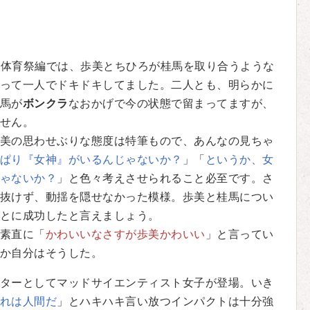
の体育祭編では、歩美とちひろが桂馬を取り合うような
って一人でドキドキしてました。二人とも、明らかに
馬が
ボンクラ
なおかげで今の状態で留まってますが、
せん。
美の思わせぶりな態度は特筆もので、あんなの見ちゃ
ぱり『女神』がいるんじゃないか？
」「
というか、女
ゃないか？
」と色々考えさせられること必至です。さ
抜けず、動揺を隠せなかった模様。歩美と桂馬につい
とに成功したと言えましょう。
素直に「
かわいいなさすが歩美かわいい
」と言ってい
か自分はそうした。
ターとしてマッドサイエンティスト女子が登場。いき
れは人間だ
」とハキハキ言い放つインパクトは十分強