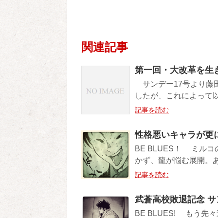
関連記事
第一回・大改革を生
サンデー17号より藤
したが、これによって以
記事を読む
性格悪いキャラが更に新
BE BLUES！ ミ
かず、龍が悩む展開。あ
記事を読む
武蒼高校敗退記念 サン
BE BLUES! も