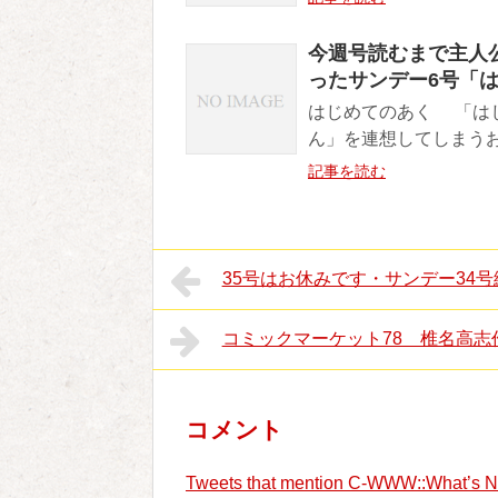
今週号読むまで主人
ったサンデー6号「
はじめてのあく 「は
ん」を連想してしまうお
記事を読む
35号はお休みです・サンデー34
コミックマーケット78 椎名高志
コメント
Tweets that mention C-WWW::Wha