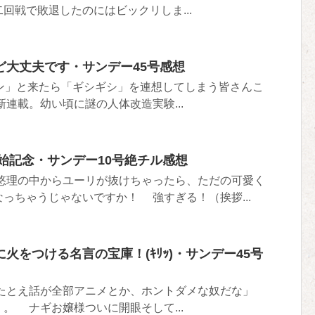
回戦で敗退したのにはビックリしま...
ど大丈夫です・サンデー45号感想
アンアン」と来たら「ギシギシ」を連想してしまう皆さんこ
連載。幼い頃に謎の人体改造実験...
開始記念・サンデー10号絶チル感想
悠理の中からユーリが抜けちゃったら、ただの可愛く
っちゃうじゃないですか！ 強すぎる！（挨拶...
火をつける名言の宝庫！(ｷﾘｯ)・サンデー45号
たとえ話が全部アニメとか、ホントダメな奴だな」
。 ナギお嬢様ついに開眼そして...