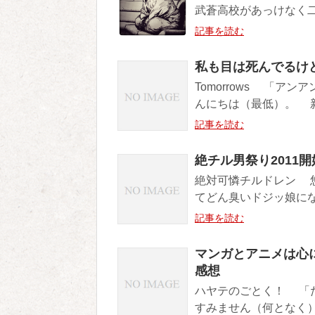
武蒼高校があっけなく二
記事を読む
私も目は死んでるけ
Tomorrows 「
んにちは（最低）。 新
記事を読む
絶チル男祭り2011
絶対可憐チルドレン 
てどん臭いドジッ娘にな
記事を読む
マンガとアニメは心に
感想
ハヤテのごとく！ 「
すみません（何となく）