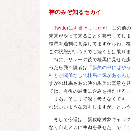
神のみぞ知るセカイ
Twitterにも書きました
が、この前
未来がやって来ることを妄想してしま
桂馬を過剰に意識してますからね。桂
この状態がいつまでも続くとは限りま
特に、リレーの後で桂馬に見せた歩
ったら我々読者は「
歩美の中にはやっ
神とか関係なしで桂馬に気があるんじ
すがの桂馬もあの時の歩美の真意を見
ては、今後の展開に含みを持たせるこ
まあ、そこまで深く考えなくても、
ればいいような気もしますが。という
そして今週は、新攻略対象キャラク
なり自走メカに
生肉
を乗せた上で「
こ