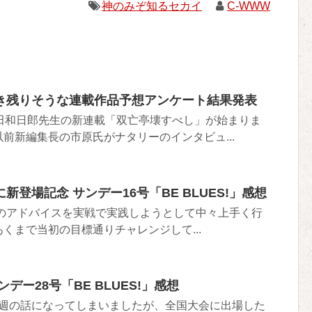
神のみぞ知るセカイ
C-WWW
き残りそうな連載作品予想アンケート結果発表
田和日郎先生の新連載「双亡亭壊すべし」が始まりま
前新編集長の市原氏がナタリーのインタビュ...
登場記念 サンデー16号「BE BLUES!」感想
ルコのアドバイスを実戦で実践しようとして中々上手く行
くまで当初の目標通りチャレンジして...
デー28号「BE BLUES!」感想
う先々週の話になってしまいましたが、全国大会に出場した