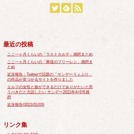
最近の投稿
ここ一ヶ月くらいの「ラストカルテ」感想まとめ
ここ一ヶ月くらいの「葬送のフリーレン」感想ま
とめ
近況報告：Twitterで話題の「サンデーうぇぶり」
の作品が見つかるサイトを作りました
エルフの女性と旅ができるだけでありがたいと思
うべきだと力説したい サンデー2021年4+5号感
想
近況報告(2021/01/03)
リンク集