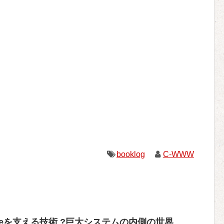
booklog
C-WWW
]Googleを支える技術 ?巨大システムの内側の世界