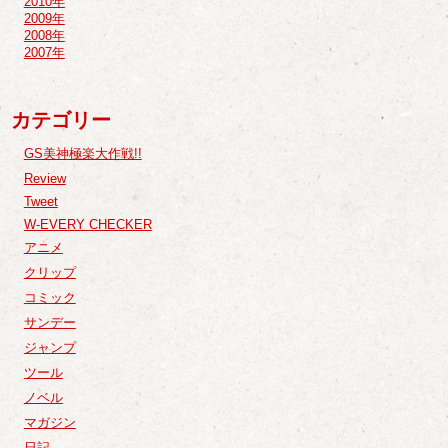
2010年
2009年
2008年
2007年
カテゴリー
GS美神極楽大作戦!!
Review
Tweet
W-EVERY CHECKER
アニメ
クリップ
コミック
サンデー
ジャンプ
ツール
ノベル
マガジン
日記