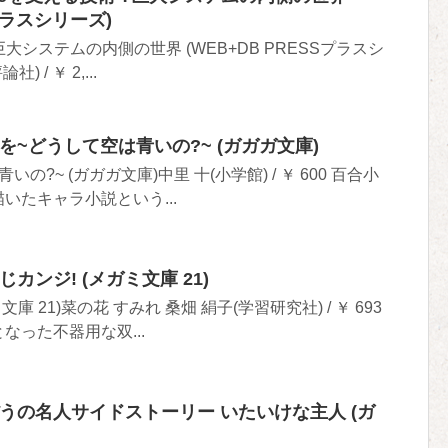
Sプラスシリーズ)
?巨大システムの内側の世界 (WEB+DB PRESSプラスシ
 / ￥ 2,...
]君が僕を~どうして空は青いの?~ (ガガガ文庫)
の?~ (ガガガ文庫)中里 十(小学館) / ￥ 600 百合小
いたキャラ小説という...
んなじカンジ! (メガミ文庫 21)
庫 21)菜の花 すみれ 桑畑 絹子(学習研究社) / ￥ 693
なった不器用な双...
]どろぼうの名人サイドストーリー いたいけな主人 (ガ