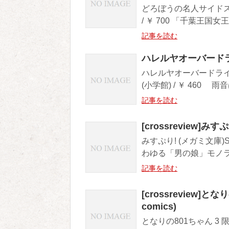
どろぼうの名人サイドスト
/ ￥ 700 「千葉王国
記事を読む
ハレルヤオーバードラ
ハレルヤオーバードライブ
(小学館) / ￥ 460 
記事を読む
[crossreview]み
みすぷり! (メガミ文庫)
わゆる「男の娘」モノラ
記事を読む
[crossreview]となり
comics)
となりの801ちゃん 3 限定版 