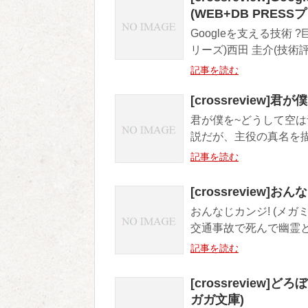
(WEB+DB PRES
Googleを支える技術 
リーズ)西田 圭介(技術評論社)
記事を読む
[crossreview
君が僕を~どうして空は青い
説だが、主役の真名を描
記事を読む
[crossreview]お
おんなじカンジ! (メガミ文
交通事故で死んで幽霊と
記事を読む
[crossreview
ガガ文庫)