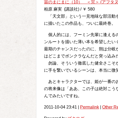
宙のまにまに（10） ＜完＞ (アフタヌ
柏原 麻実 (講談社) / ￥ 580
「天文部」という一見地味な部活動を
に描いたこの作品も、ついに最終巻。
個人的には、フーミン先輩に逢えるの
ンルートを描いた薄い本を希望したい
最期のチャンスだったのに、朔は分岐
はどこまでボンクラなんだと突っ込み
勿論、そういう徹底した健全さこそが
に手を繋いでいるシーンは、本当に微
あとキャラクターでは、姫が一番のお
の将来像は「ああ、この子は絶対こう
んでみたいですね。
2011-10-04 23:41 |
Permalink
|
Other R