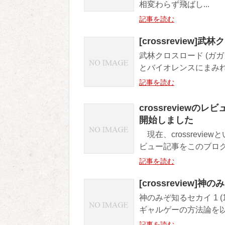
相変わらず飛ばし...
記事を読む
[crossreview]武
武林クロスロード (ガガガ文
とバイオレンスにまみれ
記事を読む
crossreview
開始しました
現在、crossrevi
ビュー記事をこのブログ
記事を読む
[crossreview]
神のみぞ知るセカイ 1 (1
ギャルゲーの方法論を以
記事を読む