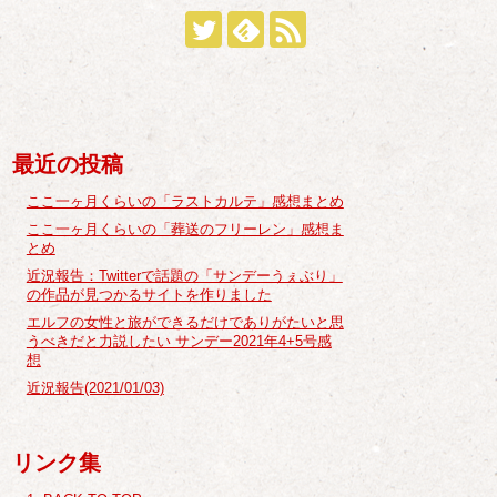
最近の投稿
ここ一ヶ月くらいの「ラストカルテ」感想まとめ
ここ一ヶ月くらいの「葬送のフリーレン」感想ま
とめ
近況報告：Twitterで話題の「サンデーうぇぶり」
の作品が見つかるサイトを作りました
エルフの女性と旅ができるだけでありがたいと思
うべきだと力説したい サンデー2021年4+5号感
想
近況報告(2021/01/03)
リンク集