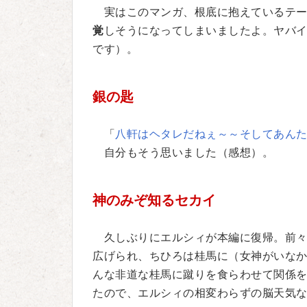
実はこのマンガ、根底に抱えているテー
覚
しそうになってしまいましたよ。ヤバ
です）。
銀の匙
「
八軒はヘタレだねぇ～～そしてあん
自分もそう思いました（感想）。
神のみぞ知るセカイ
久しぶりにエルシィが本編に復帰。前々
広げられ、ちひろは桂馬に（女神がいな
んな非道な桂馬に蹴りを食らわせて関係
たので、エルシィの相変わらずの脳天気