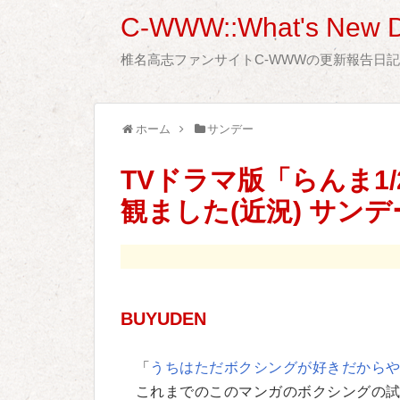
C-WWW::What's New D
椎名高志ファンサイトC-WWWの更新報告日
ホーム
サンデー
TVドラマ版「らんま1
観ました(近況) サンデ
BUYUDEN
「
うちはただボクシングが好きだから
これまでのこのマンガのボクシングの試