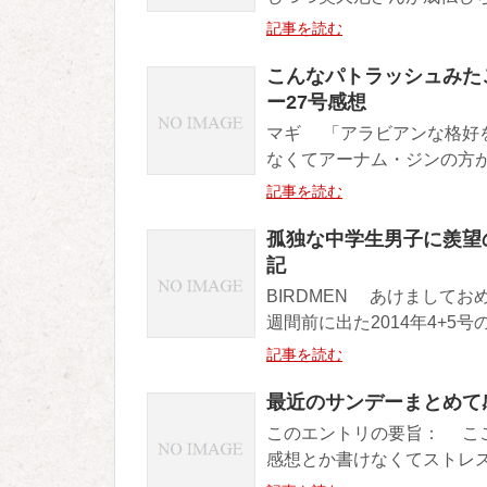
記事を読む
こんなパトラッシュみた
ー27号感想
マギ 「アラビアンな格好
なくてアーナム・ジンの方が
記事を読む
孤独な中学生男子に羨望の
記
BIRDMEN あけまして
週間前に出た2014年4+5号
記事を読む
最近のサンデーまとめて感
このエントリの要旨： こ
感想とか書けなくてストレス