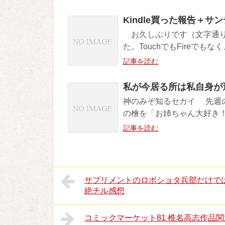
Kindle買った報告＋サ
お久しぶりです（文字通り）。
た。TouchでもFireでもなく
記事を読む
私が今居る所は私自身が
神のみぞ知るセカイ 先週
の檜を「お姉ちゃん大好き！
記事を読む
サプリメントのロボショタ兵部だけで
絶チル感想
コミックマーケット81 椎名高志作品