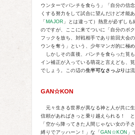
ウンターでパンチを食らう」「自分の信
くする努力をして試合に望んだけど才能
「
MAJOR
」とは違って）熱意が必ずしも
のですが、ここに来てついに「自分のボ
フックを放ち、対戦相手であり前回大会
ウンを奪う」という、少年マンガ的に極
しかしその直後、パンチを食らった筧も
イン補正が入っている萌花と言えども、
でしょう。この辺の
生半可なさっぷり
は
GAN☆KON
元々生きる世界が異なる神と人が共に生
信頼があればきっと乗り越えられる！ 
「空から降ってきた人間じゃない女の子
縛りでアッハーン！」な「
GAN☆KON
」