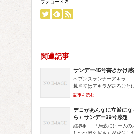
フォローする
関連記事
サンデー45号書きかけ感
ヘブンズランナーアキラ 
載当初はアキラが走るごとに
記事を読む
デコがあんなに立派にな
ら）サンデー39号感想
結界師 「烏森には一人の
しつつ奥久尼さんが成仏しち