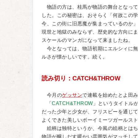
物語の方は、桂馬が物語の舞台となって
した。この秘密は、おそらく「何故この
今、この街に旧悪魔が集まっているのか
現世と地獄のみならず、歴史的な方向に
スケールのマンガになって来ましたね。
今となっては、物語初期にエルシィに無
ルさが懐かしいです。続く。
読み切り：CATCH&THROW
今月の
ゲッサン
で連載を始めたとよ田
「
CATCH&THROW
」というタイトル
だった少年と少女が、フリスビーを通じ
よくできた美しいボーイミーツガールス
絵柄は独特というか、今風の絵柄とはち
物語が醸しだす暖かい雰囲気がマッチし