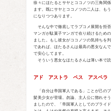
徐々にほたるとサヤとココノツの三角関
ます。既にサヤとココノツの二人は、も
になりつつあります。
そんな中で徹底してラブコメ展開を拒否
マンガが駄菓子マンガで在り続けるため
ました。もし彼女がココノツの気持ちを
であれば、ほたるさんは最高の悪女なん
で安心してます。
そういう悪女なほたるさんは薄い本で読
アド アストラ ペス アスペラ
「自分は帝国軍人である」ことが己のプ
髪美少女が登場。勿論、主人公に惚れそ
ましたので、「帝国軍人としてのプライ
とは、もはや当然の有様と言えます。そ