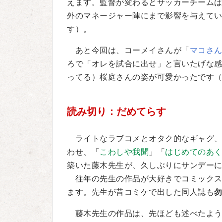
えます。監督が変わるとサッカーチーム
外のマネージャー陣にまで影響を与えて
す）。
あと今回は、コーメイさんが「
マコさ
ろで「オレを試合に出せ」と言いたげな
ってる）桜庭さんの姿が可愛かったです
読み切り：だめてらす
ライトなラブコメとオタク的なギャグ、
わせ、「
こわしや我聞
」「
はじめてのあ
築いた藤木先生が、久しぶりにサンデー
往年の先生の作品が大好きでコミックス
ます。先生が昔コミケで出した同人誌も
藤木先生の作品は、先ほども述べたよう