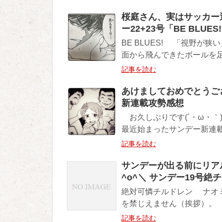
桜庭さん、実はサッカー
ー22+23号「BE BLUE
BE BLUES! 「視野
面から飛んできたボールを足
記事を読む
あけましておめでとうござ
新連載攻勢感想
お久しぶりです(´・ω・｀
最近始まったサンデー新連載
記事を読む
サンデーが出る前にリア
^o^＼ サンデー19号絶
絶対可憐チルドレン ナオ
を禁じえません（挨拶）。 
記事を読む