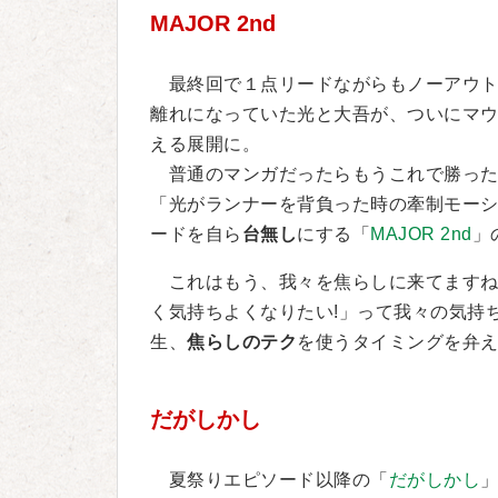
MAJOR 2nd
最終回で１点リードながらもノーアウト
離れになっていた光と大吾が、ついにマ
える展開に。
普通のマンガだったらもうこれで勝った
「光がランナーを背負った時の牽制モー
ードを自ら
台無し
にする「
MAJOR 2nd
」
これはもう、我々を焦らしに来てますね
く気持ちよくなりたい!」って我々の気持
生、
焦らしのテク
を使うタイミングを弁
だがしかし
夏祭りエピソード以降の「
だがしかし