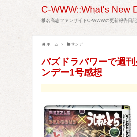
C-WWW::What's New D
椎名高志ファンサイトC-WWWの更新報告日
ホーム
サンデー
パズドラパワーで週刊
ンデー1号感想