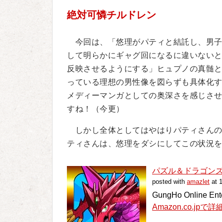
絶対可憐チルドレン
今回は、「悠理がパティと結託し、男子
して明らかにギャグ回になるに違いない
反映させるようにする」ヒュプノの真髄
っている理想の男性像を図らずも具体化
メディーマンガとしての奥深さを感じさ
すね！（今更）
しかし全体としてはやはりパティさんの
ティさんは、悠理をダシにしてこの状況
パズル＆ドラゴンズ(Puz
posted with
amazlet
at 
GungHo Online Ente
Amazon.co.jpで