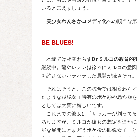
いると言えましょう。
美少女わんさかコメディ化
への順当な
BE BLUES!
本編では相変わらず
Dr.ミルコの教育的指
継続中。龍やレノンは徐々にミルコの意
を許さないハラハラした展開が続きそう
それはそうと、この試合では相変わらず
たような眼鏡女子特有のボケ顔や恐怖顔
としては大変に嬉しいです。
これまでの彼女は「サッカーが判ってる
ありますが、ミルコが彼女の想定を遥か
能な展開にとまどうボケ役の眼鏡女子」