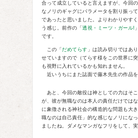
合って成立していると言えますが、今回
なノリのギャグにパラメータを割り振っ
であったと思いました。よりわかりやす
う感じ。前作の「
透視・ミーツ・ガール!
です。
この「
だめてらす
」は読み切りではあ
せていますので（てらす様をこの世界に
も視野に入れているかも知れません。
近いうちにまた誌面で藤木先生の作品を
あと、今回の敵役は神としての力はそこ
が、彼が無職なのは本人の責任だけでは
に象徴される神社会の構造的な問題も大
職なのは自己責任」的な感じなノリにな
ましたね。ダメなマンガなフリをして、