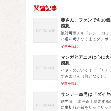
関連記事
葵さん、ファンでも10個
感想
絶対可憐チルドレン コミ
い道を考えつくまでダンボー
記事を読む
マンガとアニメは心に火を
感想
ハヤテのごとく！ 「たと
すみません（何となく）。 
記事を読む
サンデー38号は「ダイ
結界師 氷浦蒼士暴走する
に事切れた敵をザックザック