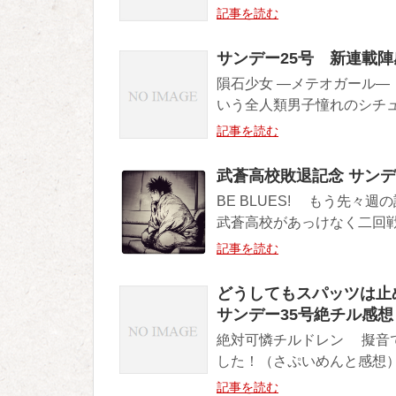
記事を読む
サンデー25号 新連載
隕石少女 ―メテオガール
いう全人類男子憧れのシチュ
記事を読む
武蒼高校敗退記念 サンデー
BE BLUES! もう先
武蒼高校があっけなく二回戦
記事を読む
どうしてもスパッツは止
サンデー35号絶チル感想
絶対可憐チルドレン 擬音
した！（さぷいめんと感想） 
記事を読む