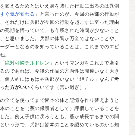
を変えるためとはいえ身を賭した行動に出るのは異例
すぐ気が変わる
」と言ったのが、今回の兵部の行動が
、それだけに兵部が今回の行動を起こすに至った理由
の死期を悟っていて、もう残された時間が少ないこと
、と思いました。兵部の体調が万全ではないことや、
ーダーとなるのを知っていることは、これまでのエピ
ね。
「
絶対可憐チルドレン
」というマンガをこれまで牽引
るのであれば、今後の作品の方向性は間違いなく大き
、個人的にはもはや兵部がいない「絶チル」なんて考
った方がいい
くらいです（言い過ぎ）。
の全てを使ってまで皆本の体と記憶を作り替えようと
本のことを（薫の保護者として）評価していることを
した。例え子供に戻ろうとも、薫が成長するまでの間
という形で、兵部は皆本のことを認めているのかも知