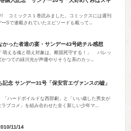
クス1巻購入記念 サンデー20号「天野めぐみはスキ
け! コミックス１巻読みました。コミックスには週刊
ーSで連載されていたエピソードも載って...
なかった者達の宴・サンデー43号絶チル感想
「萌える魂と萌え対象は、断固死守する！」 バレッ
かつての緑川光が声優やりそうな系のカッ...
記念 サンデー31号「保安官エヴァンスの嘘」
 「ハードボイルドな西部劇」と「いい歳した男女が
ラブコメ」を組み合わせた全く新しい少年マ...
10/11/14