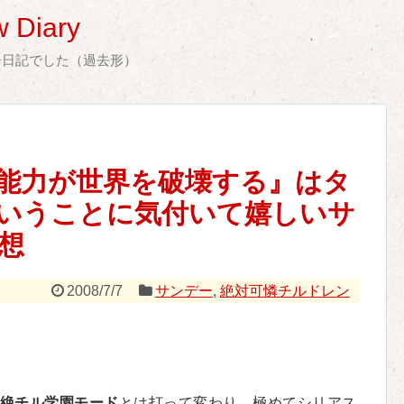
 Diary
告日記でした（過去形）
能力が世界を破壊する』はタ
いうことに気付いて嬉しいサ
想
2008/7/7
サンデー
,
絶対可憐チルドレン
絶チル学園モード
とは打って変わり、極めてシリアス