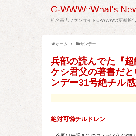
C-WWW::What's New
椎名高志ファンサイトC-WWWの更新報
ホーム
サンデー
兵部の読んでた『超
ケシ君父の著書だと
ンデー31号絶チル感
絶対可憐チルドレン
今回は先週までのコメディ色が強い