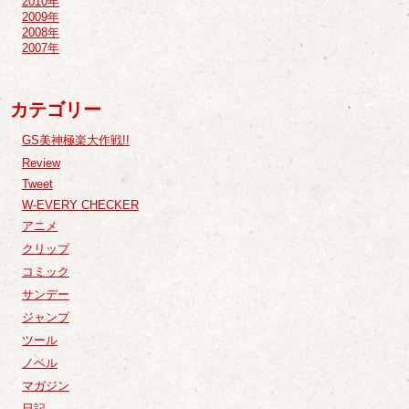
2010年
2009年
2008年
2007年
カテゴリー
GS美神極楽大作戦!!
Review
Tweet
W-EVERY CHECKER
アニメ
クリップ
コミック
サンデー
ジャンプ
ツール
ノベル
マガジン
日記