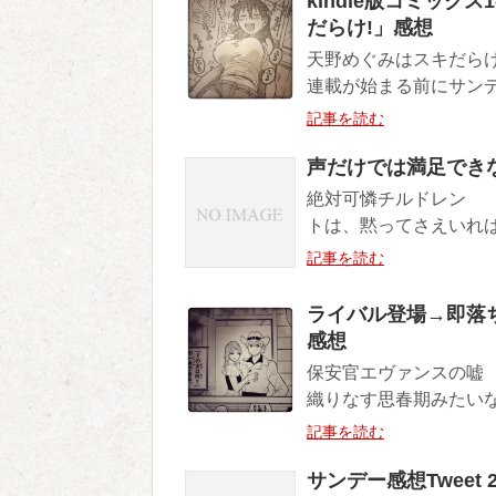
kindle版コミッ
だらけ!」感想
天野めぐみはスキだら
連載が始まる前にサンデ
記事を読む
声だけでは満足でき
絶対可憐チルドレン 
トは、黙ってさえいれば
記事を読む
ライバル登場→即落ち
感想
保安官エヴァンスの嘘
織りなす思春期みたいな
記事を読む
サンデー感想Tweet 20