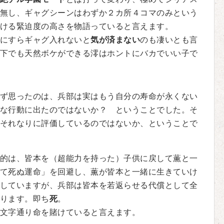
無し、ギャグシーンはわずか２カ所４コマのみという
ける緊迫度の高さを物語っていると言えます。
にすらギャグ入れないと
気が済まない
のも凄いとも言
下でも天然ボケができる澪はホントにバカでいい子で
ず思ったのは、兵部は実はもう自分の寿命が永くない
な行動に出たのではないか？ ということでした。そ
それなりに評価しているのではないか、ということで
的は、皆本を（超能力を持った）子供に戻して薫と一
て死ぬ運命」を回避し、薫が皆本と一緒に生きていけ
していますが、兵部は皆本を若返らせる代償として全
ります。即ち
死
。
文字通り命を賭けていると言えます。