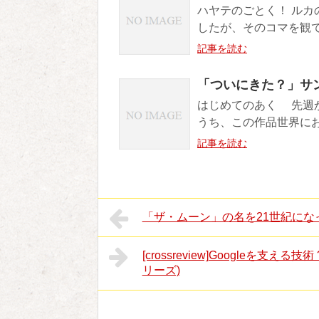
ハヤテのごとく！ ル
したが、そのコマを観て
記事を読む
「ついにきた？」サ
はじめてのあく 先週
うち、この作品世界にお
記事を読む
「ザ・ムーン」の名を21世紀にな
[crossreview]Googleを支
リーズ)