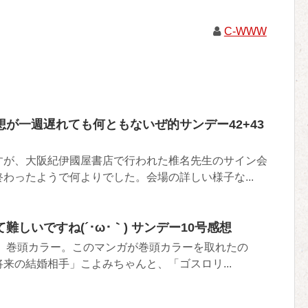
C-WWW
が一週遅れても何ともないぜ的サンデー42+43
が、大阪紀伊國屋書店で行われた椎名先生のサイン会
わったようで何よりでした。会場の詳しい様子な...
しいですね(´･ω･｀) サンデー10号感想
 巻頭カラー。このマンガが巻頭カラーを取れたの
来の結婚相手」こよみちゃんと、「ゴスロリ...