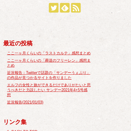
最近の投稿
ここ一ヶ月くらいの「ラストカルテ」感想まとめ
ここ一ヶ月くらいの「葬送のフリーレン」感想ま
とめ
近況報告：Twitterで話題の「サンデーうぇぶり」
の作品が見つかるサイトを作りました
エルフの女性と旅ができるだけでありがたいと思
うべきだと力説したい サンデー2021年4+5号感
想
近況報告(2021/01/03)
リンク集