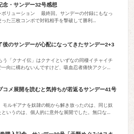
記念・サンデー32号感想
レボリューション 最終回。サンデーの付録にもなっ
った三枚コンボで対戦相手を撃破して勝利...
了後のサンデーが心配になってきたサンデー2+3
もう「クナイ伝」はクナイといずなの同棲イチャイチ
一向に構わないんですけど、吸血忍者痛快アクシ...
ブコメ展開を読むと気持ちが若返るサンデー41号
。モルギアナを奴隷の軛から解き放ったのは、同じ奴
というのは、個人的に意外な展開でした。無口な...