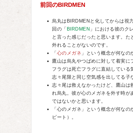
前回のBIRDMEN
烏丸はBIRDMENと化してからは
回の「
BIRDMEN
」における彼のク
と言った感じだったと思います。た
外れることがないのです。
「
心のメガネ
」という概念が何なの
鷹山は烏丸やつばめに対して着実に
フラグは死亡フラグに直結している
志々尾限と同じ空気感を出してる子
志々尾は救えなかったけど、鷹山は
れ烏丸。彼が心のメガネを外す時が
ではないかと思います。
「心のメガネ」という概念が何なの
ピート）。