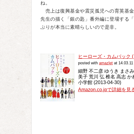
ね。
売上は復興基金や震災孤児への育英基金
先生の描く「銀の匙」番外編に登場する
ぷりが本当に素晴らしいので是非。
ヒーローズ・カムバック (
posted with
amazlet
at 14.03.11
細野 不二彦 ゆうき まさみ
美子 荒川 弘 椎名 高志 
小学館 (2013-04-30)
Amazon.co.jpで詳細を見