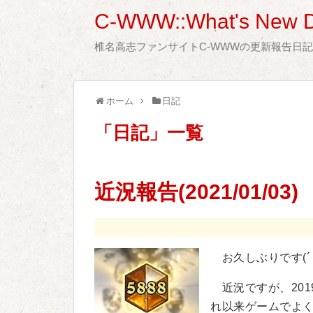
C-WWW::What's New D
椎名高志ファンサイトC-WWWの更新報告日
ホーム
日記
「
日記
」
一覧
近況報告(2021/01/03)
お久しぶりです(´
近況ですが、201
れ以来ゲームでよ