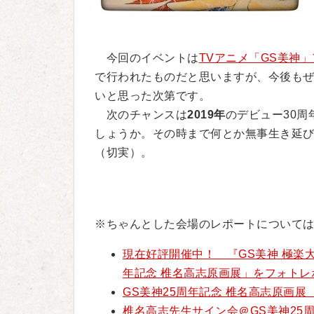
今回のイベントは
TVアニメ「GS美神
で行われたものだと思いますが、今後も
いと思った次第です。
次のチャンスは
2019年
のデビュー30周
しょうか。その時まで何とか無事生き延
（切実）。
※ちゃんとした会場のレポートについて
現在好評開催中！ 『GS美神 極楽大
年記念 椎名高志原画展」をフォトレ
GS美神25周年記念 椎名高志原画展
椎名高志先生サイン会＠GS美神25