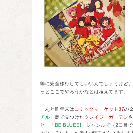
等に完全移行してもいいんでしょうけど
っとここでやろうかなとは考えてます。
あと昨年末は
コミックマーケット87
の
チル
」島で見つけた
クレイジーガーデン
と、「
BE BLUES!
」ジャンルで（2日目