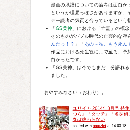
漫画の系譜についての論考は面白か
というか理屈っぽさがありますが、
デー読者の気質と合っているという
「
GS美神
」における「亡霊」の概念
そのものがバブル時代の亡霊的な存
んだっ！？
」「
あの～私、もう死ん
作品における死生観にまで至る、予
白かったです。
「GS美神」は今でもまだ十分語れ
ました。
おやすみなさい（おわり）。
ユリイカ 2014年3月号 
つら』『タッチ』『名探偵
春は終わらない
posted with
amazlet
at 14.03.18