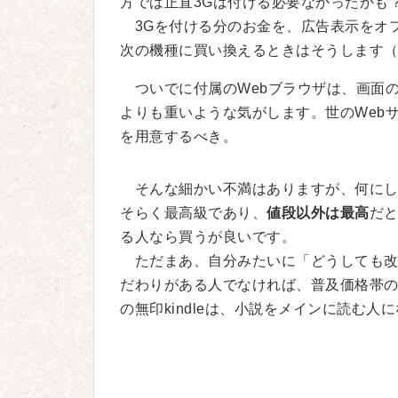
方では正直3Gは付ける必要なかったかも
3Gを付ける分のお金を、広告表示をオ
次の機種に買い換えるときはそうします
ついでに付属のWebブラウザは、画面の解
よりも重いような気がします。世のWebサ
を用意するべき。
そんな細かい不満はありますが、何にし
そらく最高級であり、
値段以外は最高
だ
る人なら買うが良いです。
ただまあ、自分みたいに「どうしても改
だわりがある人でなければ、普及価格帯の P
の無印kindleは、小説をメインに読む人