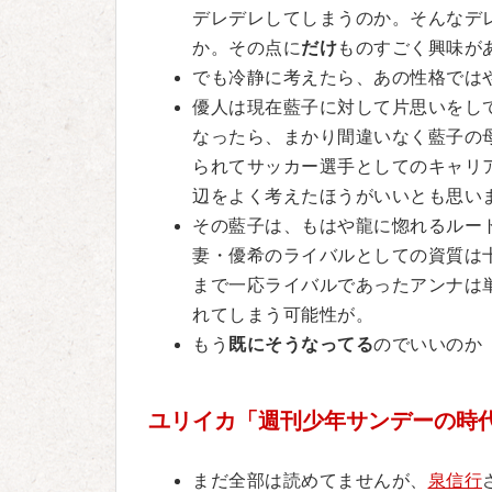
デレデレしてしまうのか。そんなデ
か。その点に
だけ
ものすごく興味が
でも冷静に考えたら、あの性格では
優人は現在藍子に対して片思いをし
なったら、まかり間違いなく藍子の
られてサッカー選手としてのキャリ
辺をよく考えたほうがいいとも思い
その藍子は、もはや龍に惚れるルー
妻・優希のライバルとしての資質は
まで一応ライバルであったアンナは
れてしまう可能性が。
もう
既にそうなってる
のでいいのか
ユリイカ「週刊少年サンデーの時
まだ全部は読めてませんが、
泉信行