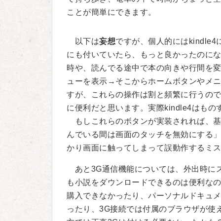
ことが簡単にできます。
以下は
妄想
ですが、個人的にはkindle
にも付いていたら、もっと良かったのに
時や、読んでる途中で本の向きや行間を
ューを表示→そこからホームボタンやメ
すが、これらの操作は割と頻繁に行うの
に便利だと思います。実際kindle4はも
もしこれらのボタンが実装されれば、基
んでいる間は画面のタッチを無効にする
かり画面に触ってしまって誤動作するミ
あと3G通信機能については、外出時にス
も小説をダウンロードできるのは便利なの
購入できなかったり、パーソナルドキュ
ったり、3G接続では付属のブラウザが使