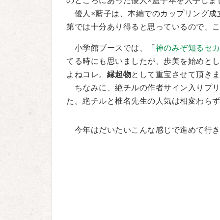
のところにあった優人×藍子本を入手しま
優人×藍子は、本編でのカップリング成
第では十分あり得ると思っているので、
小学館ブースでは、「
神のみぞ知るセ
てる時にも思いましたが、歩美を始めと
よねコレ。
縁起物
として重宝させて頂き
ちなみに、絶チルの作者サイン入りプリマ
た。絶チルと椎名先生の人気は相変わら
今年はだいたいこんな感じで進めて行き