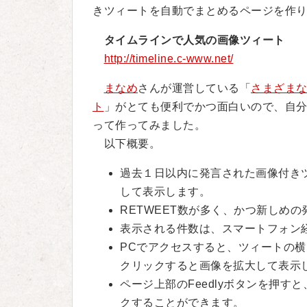
きツィートを自動でまとめるページを作
タイムラインで人気の画像ツィート
http://timeline.c-www.net/
まなめ
さんが運営している「
さまざま
ト
」がとても便利でかつ面白いので、自
って作ってみました。
以下概要。
過去１日以内に発言された画像付きツ
して表示します。
RETWEET数が多く、かつ新しめ
表示される件数は、スマートフォン経
PCでアクセスすると、ツィートの
クリックすると画像を拡大して表示
ページ上部のFeedlyボタンを押す
クすることができます。