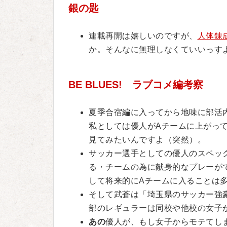
銀の匙
連載再開は嬉しいのですが、
人体錬
か。そんなに無理しなくていいっす
BE BLUES! ラブコメ編考察
夏季合宿編に入ってから地味に部活
私としては優人がAチームに上がっ
見てみたいんですよ（突然）。
サッカー選手としての優人のスペッ
る・チームの為に献身的なプレーが
して将来的にAチームに入ることは
そして武蒼は「埼玉県のサッカー強
部のレギュラーは同校や他校の女子
あの
優人が、もし女子からモテてし