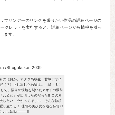
ラブサンデーのリンクを張りたい作品の詳細ページの
マークレットを実行すると、詳細ページから情報を引っ
します。
ra /Shogakukan 2009
ものは何か。オタク高校生・君塚アオイ
害（？）され出した結論は……Ｍ・Ｓ！
!! そして、悟りの境地を開いたアオイの眼前
「八乙女」が出現したのだった!! この素
慢したい…分かってほしい…そんな欲求
駆り立てる！ 理想の美少女を巡る妄想バ
ここに始動―――!!