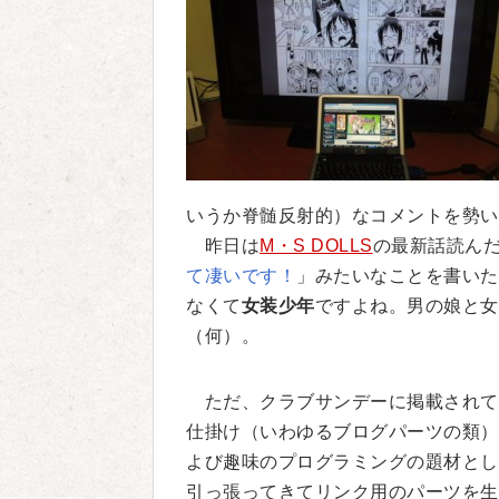
いうか脊髄反射的）なコメントを勢い
昨日は
M・S DOLLS
の最新話読ん
て凄いです！
」みたいなことを書いた
なくて
女装少年
ですよね。男の娘と女
（何）。
ただ、クラブサンデーに掲載されて
仕掛け（いわゆるブログパーツの類）
よび趣味のプログラミングの題材とし
引っ張ってきてリンク用のパーツを生成する