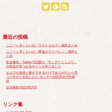
最近の投稿
ここ一ヶ月くらいの「ラストカルテ」感想まとめ
ここ一ヶ月くらいの「葬送のフリーレン」感想ま
とめ
近況報告：Twitterで話題の「サンデーうぇぶり」
の作品が見つかるサイトを作りました
エルフの女性と旅ができるだけでありがたいと思
うべきだと力説したい サンデー2021年4+5号感
想
近況報告(2021/01/03)
リンク集