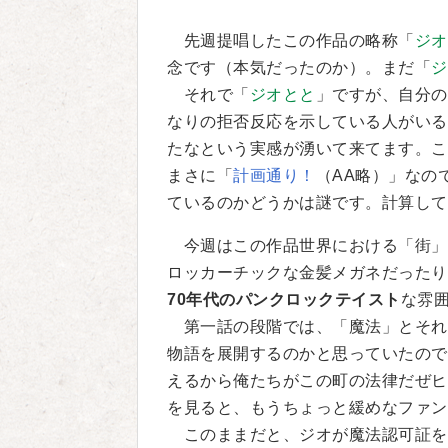
先週提唱したこの作品の略称「
ジオ
念です（本気だったのか）。まだ「
ジ
それで「
ジオとと
」ですが、自分の
なりの拒否反応を示している人がいる
たなという実感が湧いて来てます。こ
まさに「
計画通り！
（AA略）」なの
ているのかどうかは謎です。計算して
今週はこの作品世界における「街」
ロッカーチックな金髪メガネだったり
70年代のパンクロックテイスト
な雰
第一話の段階では、「魔法」とそれ
物語を展開するのかと思っていたので
えるから俺たちがこの町の法律だぜヒ
を見ると、もうちょっと緩めなファン
このままだと、ジオが魔法認可証を