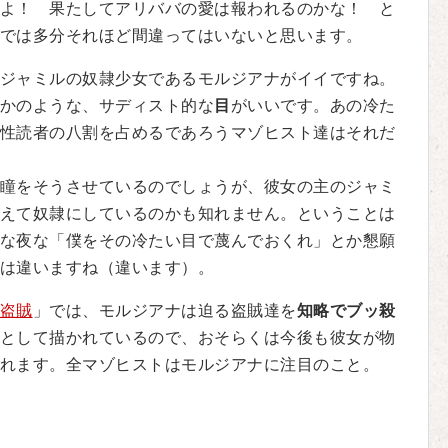
よ！ 果たしてアリババの愛は報われるのかな！ と
では多分それほど間違ってはいないと思います。
ジャミルの奴隷少女であるモルジアナがイイですね。
かのような、サディスト的な
目
がいいです。あの冷た
性読者の八割を占めるであろうマゾヒスト達はそれだ
瞳をそうさせているのでしょうが、彼女の主のジャミ
えて奴隷にしているのかも知れません。ということは
な夜な「僕をその冷たい目で蔑んでおくれ」とか懇願
は違いますね（違います）。
盗賊
」では、モルジアナは迫る盗賊達を
知略でブッ殺
として描かれているので、おそらくは今後も彼女が物
れます。全マゾヒストはモルジアナに注目のこと。