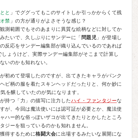
とと
」でググってもこのサイトしか引っかからくて残
オ禁
」の方が通りがよさそうな感じ？
観測範囲でもそのあまりに異質な絵柄などに対してか
みたいで、久しぶりにサンデーに「
問題児
」が登場し
の反応をサンデー編集部が織り込んでいるのであれば
でしょうけど、実際サンデー編集部がそこまで計算し
ないのかも知れない。
が初めて登場したのですが、出てきたキャラがパンク
ヘビ柄の服を着たスキンヘッドだったりと、何か妙に
囲気を醸していたのが気になります。
が持つ「力」の描写に注力した
ハイ・ファンタジー
な
すが、今回は魔法使いには認可証が必要とか、魔法使
ャハー的な俗っぽいザコが出てきたりとかしたところ
タジーを狙っているのかも知れません。
獲得するために
格闘大会
に出場するみたいな展開にな