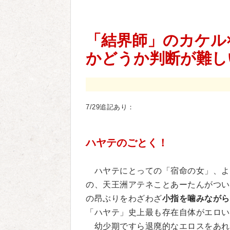
「結界師」のカケル
かどうか判断が難し
7/29追記あり：
ハヤテのごとく！
ハヤテにとっての「宿命の女」、よ
の、天王洲アテネことあーたんがつい
の昂ぶりをわざわざ
小指を噛みながら
「ハヤテ」史上最も存在自体がエロい
幼少期ですら退廃的なエロスをあれ