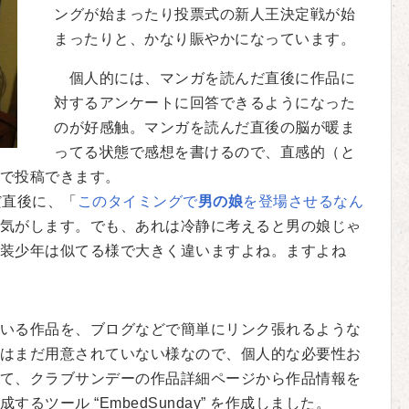
ングが始まったり投票式の新人王決定戦が始
まったりと、かなり賑やかになっています。
個人的には、マンガを読んだ直後に作品に
対するアンケートに回答できるようになった
のが好感触。マンガを読んだ直後の脳が暖ま
ってる状態で感想を書けるので、直感的（と
で投稿できます。
だ直後に、「
このタイミングで
男の娘
を登場させるなん
気がします。でも、あれは冷静に考えると男の娘じゃ
装少年は似てる様で大きく違いますよね。ますよね
いる作品を、ブログなどで簡単にリンク張れるような
はまだ用意されていない様なので、個人的な必要性お
て、クラブサンデーの作品詳細ページから作品情報を
ツール “EmbedSunday” を作成しました。