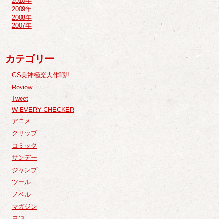
2010年
2009年
2008年
2007年
カテゴリー
GS美神極楽大作戦!!
Review
Tweet
W-EVERY CHECKER
アニメ
クリップ
コミック
サンデー
ジャンプ
ツール
ノベル
マガジン
日記