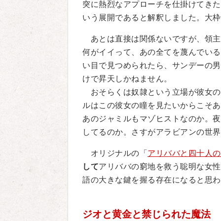
突に熱烈なアプローチを仕掛けてきた
いう展開であると解釈しました。大枠
あとは直接は関係ないですが、領主
何がイイって、あの全てを蔑んでいる
い目で見つめられたら、サンデーの男
けで昇天しかねません。
おそらくは奴隷という立場が彼女の
ルはこの彼女の瞳を見たいからこそあ
あのジャミルもマゾヒストなのか。夜
してるのか。さすがアラビアンの世界
オリジナルの「
アリババと四十人の
して
アリババの窮地を救う聡明な女性
語の大きな鍵を握る存在になると思わ
ジオと黄金と禁じられた魔法