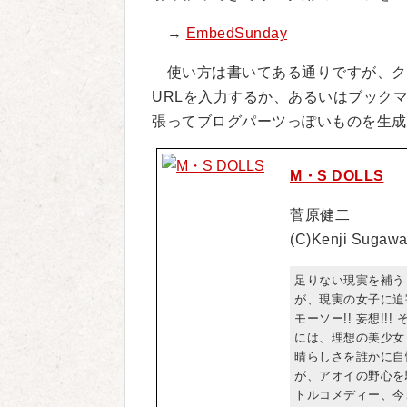
→
EmbedSunday
使い方は書いてある通りですが、ク
URLを入力するか、あるいはブック
張ってブログパーツっぽいものを生成
M・S DOLLS
菅原健二
(C)Kenji Sugawa
足りない現実を補う
が、現実の女子に迫
モーソー!! 妄想!
には、理想の美少女
晴らしさを誰かに自
が、アオイの野心を
トルコメディー、今