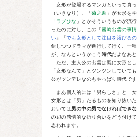
女形が登場するマンガといって真っ
（いきなり）、「
菊之助
」が女形を学
「
ラブひな
」とかそういうものが流行
ったのに対し、この「
國崎出雲の事情
い
』『
でも女形として注目を浴びるの
錯しつつドラマが進行して行く、一種
が、なんというかこう
時代
だよなあと
ただ、主人公の出雲は既に女形とし
「女形なんて」とツンツンしていても
公がツンデレなのもやっぱり時代です
まあ個人的には「男らしさ」と「女
女形とは「男」たるものを知り抜いた
おいては
男の中の男でなければできな
の辺の感情的な折り合いをどう付けて
思われます。