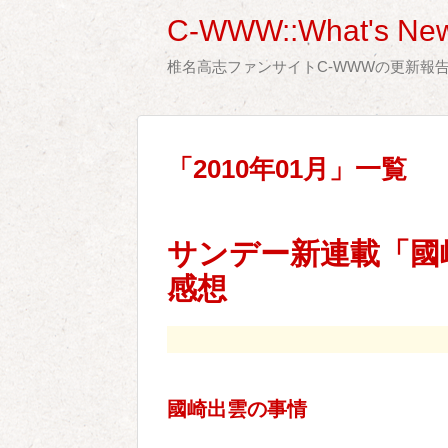
C-WWW::What's New
椎名高志ファンサイトC-WWWの更新報
「
2010年01月
」
一覧
サンデー新連載「國
感想
國崎出雲の事情