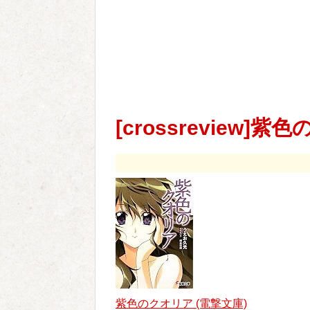
[crossreview]
紫色のクオリア (電撃文庫)