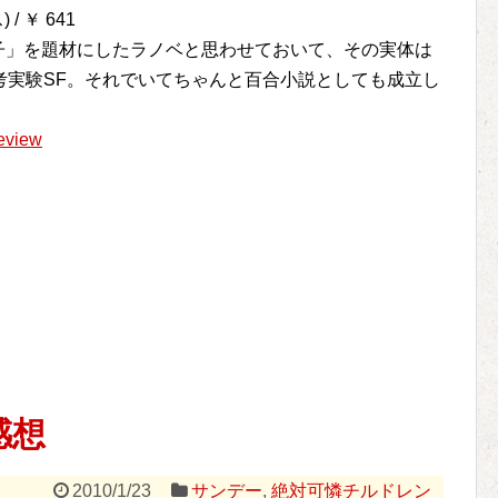
 ￥ 641
女の子」を題材にしたラノベと思わせておいて、その実体は
考実験SF。それでいてちゃんと百合小説としても成立し
！
eview
感想
2010/1/23
サンデー
,
絶対可憐チルドレン