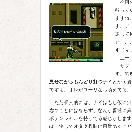
今回の
移って
ますね
す。ブ
走して
せ、こ
す
（マ
ユーリ
「サプ
す。悠
見せながらもんどり打つナイ
とか可愛
ですよ。オレがユーリなら萌えてる。
ただ個人的には、ナイはもし仮に無
念
なことにはならず、なんか普通に異
ポテンシャルを持ってる感じがします
は、決してオタク趣味に目覚めること