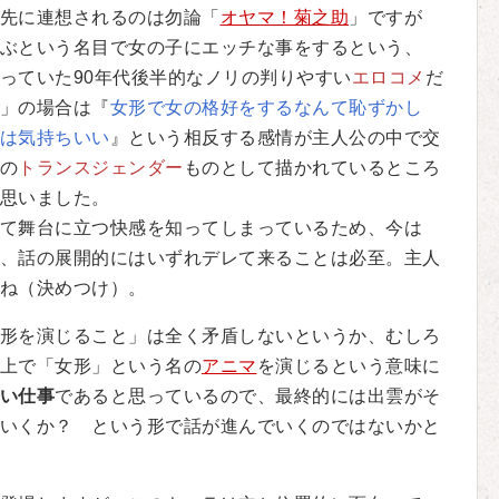
先に連想されるのは勿論「
オヤマ！菊之助
」ですが
ぶという名目で女の子にエッチな事をするという、
っていた90年代後半的なノリの判りやすい
エロコメ
だ
」の場合は『
女形で女の格好をするなんて恥ずかし
は気持ちいい
』という相反する感情が主人公の中で交
の
トランスジェンダー
ものとして描かれているところ
思いました。
て舞台に立つ快感を知ってしまっているため、今は
、話の展開的にはいずれデレて来ることは必至。主人
ね（決めつけ）。
形を演じること」は全く矛盾しないというか、むしろ
上で「女形」という名の
アニマ
を演じるという意味に
い仕事
であると思っているので、最終的には出雲がそ
いくか？ という形で話が進んでいくのではないかと