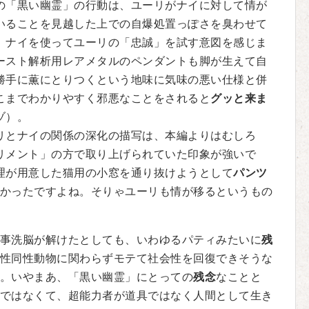
「黒い幽霊」の行動は、ユーリがナイに対して情が
いることを見越した上での自爆処置っぽさを臭わせて
。ナイを使ってユーリの「忠誠」を試す意図を感じま
ースト解析用レアメタルのペンダントも脚が生えて自
勝手に薫にとりつくという地味に気味の悪い仕様と併
こまでわかりやすく邪悪なことをされると
グッと来ま
ゾ）。
とナイの関係の深化の描写は、本編よりはむしろ
リメント」の方で取り上げられていた印象が強いで
理が用意した猫用の小窓を通り抜けようとして
パンツ
かったですよね。そりゃユーリも情が移るというもの
事洗脳が解けたとしても、いわゆるパティみたいに
残
性同性動物に関わらずモテて社会性を回復できそうな
。いやまあ、「黒い幽霊」にとっての
残念
なことと
ではなくて、超能力者が道具ではなく人間として生き