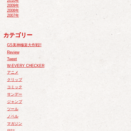
2010年
2009年
2008年
2007年
カテゴリー
GS美神極楽大作戦!!
Review
Tweet
W-EVERY CHECKER
アニメ
クリップ
コミック
サンデー
ジャンプ
ツール
ノベル
マガジン
日記