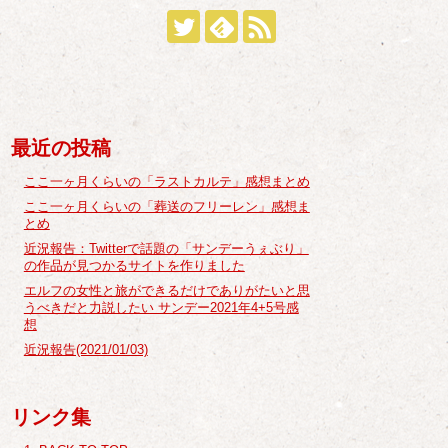
最近の投稿
ここ一ヶ月くらいの「ラストカルテ」感想まとめ
ここ一ヶ月くらいの「葬送のフリーレン」感想ま
とめ
近況報告：Twitterで話題の「サンデーうぇぶり」
の作品が見つかるサイトを作りました
エルフの女性と旅ができるだけでありがたいと思
うべきだと力説したい サンデー2021年4+5号感
想
近況報告(2021/01/03)
リンク集