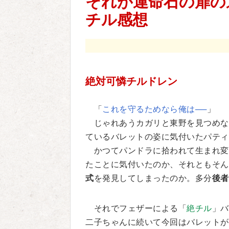
それが運命石の扉の
チル感想
絶対可憐チルドレン
「
これを守るためなら俺は──
」
じゃれあうカガリと東野を見つめな
ているバレットの姿に気付いたパティ
かつてパンドラに拾われて生まれ変
たことに気付いたのか、それともそん
式
を発見してしまったのか。多分
後者
それでフェザーによる「
絶チル
」バ
二子ちゃんに続いて今回はバレットが