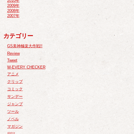
2010年
2009年
2008年
2007年
カテゴリー
GS美神極楽大作戦!!
Review
Tweet
W-EVERY CHECKER
アニメ
クリップ
コミック
サンデー
ジャンプ
ツール
ノベル
マガジン
日記