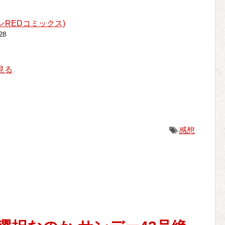
ンREDコミックス)
28
を見る
感想