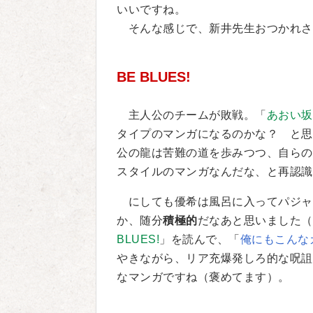
いいですね。
そんな感じで、新井先生おつかれさ
BE BLUES!
主人公のチームが敗戦。「
あおい坂
タイプのマンガになるのかな？ と思
公の龍は苦難の道を歩みつつ、自らの
スタイルのマンガなんだな、と再認識
にしても優希は風呂に入ってパジャ
か、随分
積極的
だなあと思いました（
BLUES!
」を読んで、「
俺にもこんな
やきながら、リア充爆発しろ的な呪詛
なマンガですね（褒めてます）。