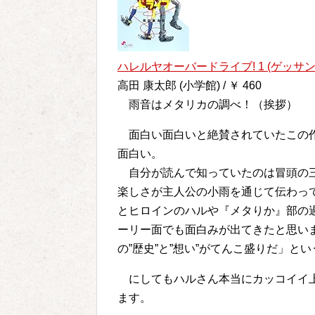
ハレルヤオーバードライブ! 1 (ゲッサ
高田 康太郎 (小学館) / ￥ 460
雨音はメタリカの調べ！（挨拶）
面白い面白いと絶賛されていたこの作
面白い。
自分が読んで知っていたのは冒頭の三
楽しさが主人公の小雨を通じて伝わっ
とヒロインのハルや『メタりか』部の
ーリー面でも面白みが出てきたと思いま
の”歴史”と”想い”がてんこ盛りだ」と
にしてもハルさん本当にカッコイイ上
ます。