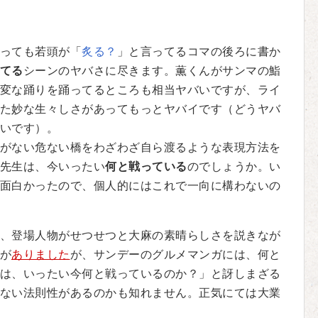
っても若頭が「
炙る？
」と言ってるコマの後ろに書か
てる
シーンのヤバさに尽きます。薫くんがサンマの鮨
変な踊りを踊ってるところも相当ヤバいですが、ライ
た妙な生々しさがあってもっとヤバイです（どうヤバ
いです）。
がない危ない橋をわざわざ自ら渡るような表現方法を
先生は、今いったい
何と戦っている
のでしょうか。い
面白かったので、個人的にはこれで一向に構わないの
、登場人物がせつせつと大麻の素晴らしさを説きなが
が
ありました
が、サンデーのグルメマンガには、何と
は、いったい今何と戦っているのか？」と訝しまざる
ない法則性があるのかも知れません。正気にては大業