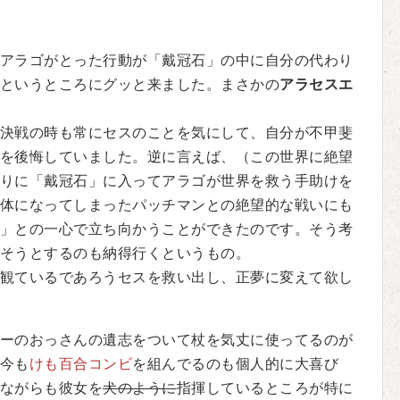
アラゴがとった行動が「戴冠石」の中に自分の代わり
というところにグッと来ました。まさかの
アラセスエ
決戦の時も常にセスのことを気にして、自分が不甲斐
を後悔していました。逆に言えば、（この世界に絶望
りに「戴冠石」に入ってアラゴが世界を救う手助けを
体になってしまったパッチマンとの絶望的な戦いにも
」との一心で立ち向かうことができたのです。そう考
そうとするのも納得行くというもの。
観ているであろうセスを救い出し、正夢に変えて欲し
ーのおっさんの遺志をついて杖を気丈に使ってるのが
今も
けも百合コンビ
を組んでるのも個人的に大喜び
ながらも彼女を
犬のように
指揮しているところが特に