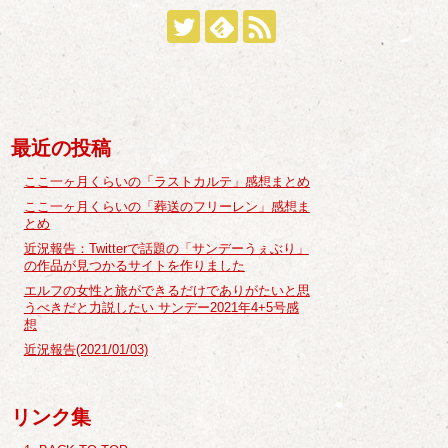
最近の投稿
ここ一ヶ月くらいの「ラストカルテ」感想まとめ
ここ一ヶ月くらいの「葬送のフリーレン」感想ま
とめ
近況報告：Twitterで話題の「サンデーうぇぶり」
の作品が見つかるサイトを作りました
エルフの女性と旅ができるだけでありがたいと思
うべきだと力説したい サンデー2021年4+5号感
想
近況報告(2021/01/03)
リンク集