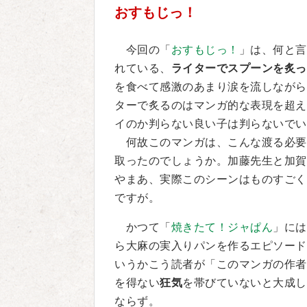
おすもじっ！
今回の「
おすもじっ！
」は、何と言
れている、
ライターでスプーンを炙っ
を食べて感激のあまり涙を流しながら
ターで炙るのはマンガ的な表現を超え
イのか判らない良い子は判らないでい
何故このマンガは、こんな渡る必要
取ったのでしょうか。加藤先生と加賀
やまあ、実際このシーンはものすごく
ですが。
かつて「
焼きたて！ジャぱん
」には
ら大麻の実入りパンを作るエピソード
いうかこう読者が「このマンガの作者
を得ない
狂気
を帯びていないと大成し
ならず。