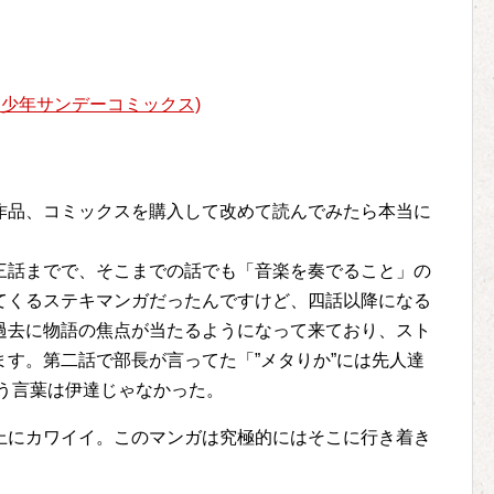
ン少年サンデーコミックス)
品、コミックスを購入して改めて読んでみたら本当に
話までで、そこまでの話でも「音楽を奏でること」の
てくるステキマンガだったんですけど、四話以降になる
過去に物語の焦点が当たるようになって来ており、スト
す。第二話で部長が言ってた「”メタりか”には先人達
いう言葉は伊達じゃなかった。
にカワイイ。このマンガは究極的にはそこに行き着き