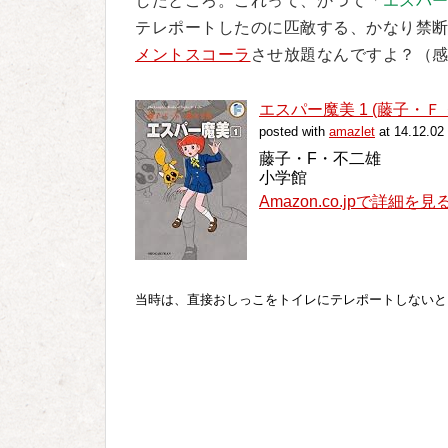
したところ。これって、かつて「
エスパ
テレポートしたのに匹敵する、かなり禁
メントスコーラ
させ放題なんですよ？（
エスパー魔美 1 (藤子・
posted with
amazlet
at 14.12.02
藤子・F・不二雄
小学館
Amazon.co.jpで詳細を見
当時は、直接おしっこをトイレにテレポートしないと