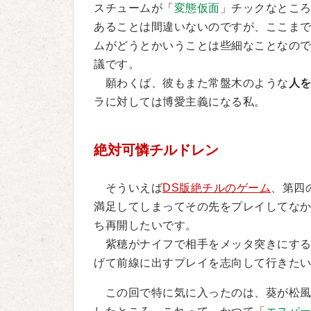
スチュームが「
変態仮面
」チックなとこ
あることは間違いないのですが、ここま
ムがどうとかいうことは些細なことなの
議です。
願わくば、彼もまた常盤木のような
人
ラに対しては博愛主義になる私。
絶対可憐チルドレン
そういえば
DS版絶チルのゲーム
、第四
満足してしまってその先をプレイしてな
ち再開したいです。
紫穂がナイフで相手をメッタ突きにする
げて前線に出すプレイを志向して行きた
この回で特に気に入ったのは、葵が松風