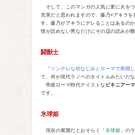
そして、このマンガの人気に更に火をつ
充実だと思われますので、藤乃×アキラを
す。藤乃がアキラにデレることはあるの
情が読めない男なだけにその辺の読みが
闘獣士
「
ツンデレな幼なじみとローマで再開
て、何か現代ラノベのタイトルみたいだ
帝政ローマ時代テイストな
ビキニアー
です。
氷球姫
現在の展開だとおそらく「
氷球姫
」の