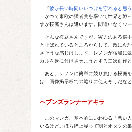
『
彼が長い時間いいつけを守れると思
かつて東欧の猛者共を率いて世界と戦っ
すが桜庭さんは
違います
。間違いなくワ
そんな桜庭さんですが、実力のある選手
と呼ばれているところからして、既にAチ
さそうな感じはします。レノンが桜場に
カルを身に付けさせようとする二次創作
あと、レノンに簡単に競り負ける桜庭を
は、画像掲示板での煽りに使えそうだな
ヘブンズランナーアキラ
このマンガ、基本的にいわゆる「悪い人
いるけど。ほら陸上界って割とオタクの