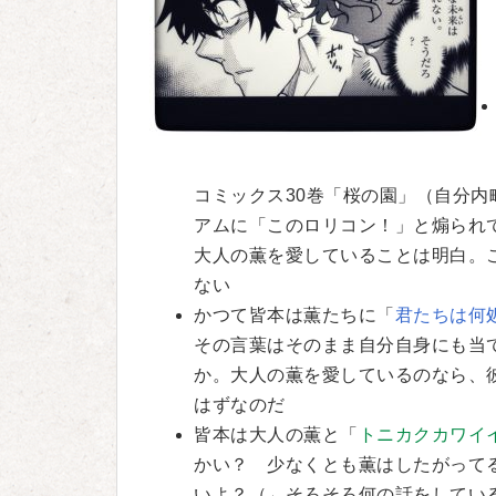
コミックス30巻「桜の園」（自分
アムに「このロリコン！」と煽られ
大人の薫を愛していることは明白。
ない
かつて皆本は薫たちに「
君たちは何
その言葉はそのまま自分自身にも当
か。大人の薫を愛しているのなら、
はずなのだ
皆本は大人の薫と「
トニカクカワイ
かい？ 少なくとも薫はしたがって
いよ？（←そろそろ何の話をしてい