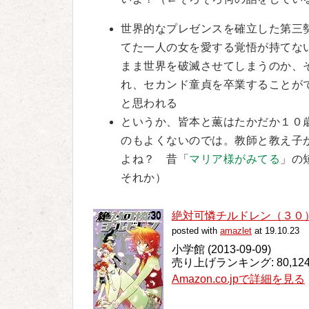
世界的なプレゼンスを確立した第三
てた一人の女を愛する覚悟が持てな
まま世界を破滅させてしまうのか、
れ、セカンド童貞を卒業することが
と思われる
というか、皆本と薫はたかだか１０
のもよくないのでは。教師と教え子
よね？ 昔「
マリア様がみてる
」の
それか）
絶対可憐チルドレン（３０）
posted with
amazlet
at 19.10.23
小学館 (2013-09-09)
売り上げランキング: 80,12
Amazon.co.jpで詳細を見る