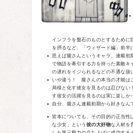
インフラを盤石のものとするために
を摂るなど、「ウィザード編」前半
思えば朧さんというキャラ、連載初
で物語を牽引する力を持った素敵キ
の遅れをイジられるなどの不遇な扱
いや違う！ 朧さんの本当の才能は
局様と化す彼女を見るのは忍びない
す彼女の活躍を見るのは実に楽しか
自分、朧さん連載初期から好きなん
皆本についても、その目的の正当性
な少女」という
彼の大好物
な人材を
した第三勢力の立ち上げに成功する