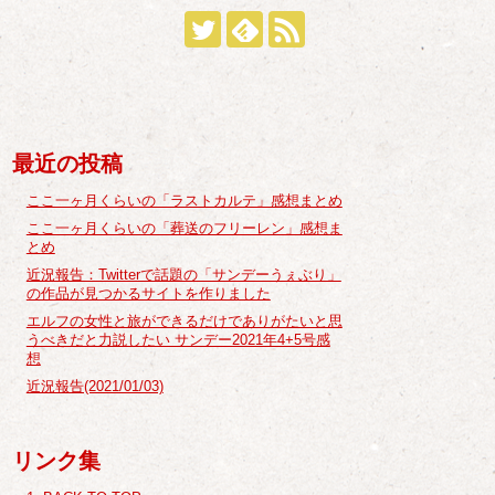
最近の投稿
ここ一ヶ月くらいの「ラストカルテ」感想まとめ
ここ一ヶ月くらいの「葬送のフリーレン」感想ま
とめ
近況報告：Twitterで話題の「サンデーうぇぶり」
の作品が見つかるサイトを作りました
エルフの女性と旅ができるだけでありがたいと思
うべきだと力説したい サンデー2021年4+5号感
想
近況報告(2021/01/03)
リンク集