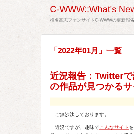
C-WWW::What's New
椎名高志ファンサイトC-WWWの更新報
「
2022年01月
」
一覧
近況報告：Twitt
の作品が見つかるサ
ご無沙汰しております。
近況ですが、趣味で
こんなサイト
を