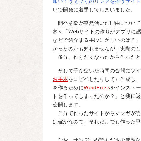
叩いてうぇぶりのリンクを拾うサイト
いで開発に着手してしまいました。
開発意欲が突然湧いた理由について
常々「Webサイトの作りがアプリに誘導
などで紹介する手段に乏しいのは？」
かったのかも知れませんが、実際のと
多分、作りたくなったから作ったと
そして手が空いた時間の合間にツイ
お手本
をコピペしたりして）作成し、
を作るために
WordPress
をインスト
トを作ってしまったのか？」と
我に返
公開します。
自分で作ったサイトからマンガが読
は確かなので、それだけでも作った甲
なお、サンデーや読んだ本の感想な