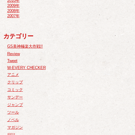
2010年
2009年
2008年
2007年
カテゴリー
GS美神極楽大作戦!!
Review
Tweet
W-EVERY CHECKER
アニメ
クリップ
コミック
サンデー
ジャンプ
ツール
ノベル
マガジン
日記