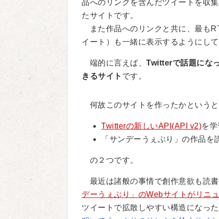
品へのリンクを含んだツイートを収集
たサイトです。
また作品へのリンクと共に、最もR
イート）も一緒に表示するようにして
端的に言えば、
Twitterで話題
きるサイト
です。
何故このサイトを作ったかというと
Twitterの新しいAPI(API v2)
を学
「サンデーうぇぶり」の作品を
の２つです。
最近は諸般の事情で創作意欲も読書
デーうぇぶり」のWebサイトがリニ
ツイートで拡散しやすい構造になった