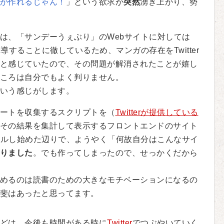
が作れるじゃん！
」という欲求が
突然
湧き上がり、勢
は、「サンデーうぇぶり」のWebサイトに対しては
することに徹しているため、マンガの存在をTwitter
と感じていたので、その問題が解消されたことが嬉し
ころは自分でもよく判りません。
いう感じがします。
ートを収集するスクリプトを（
Twitterが提供している
その結果を集計して表示するフロントエンドのサイト
ールし始めた辺りで、ようやく「何故自分はこんなサイ
りました
。でも作ってしまったので、せっかくだから
めるのは読書のための大きなモチベーションになるの
斐はあったと思ってます。
どは、今後も時間がある時に
Twitter
でつぶやいていく