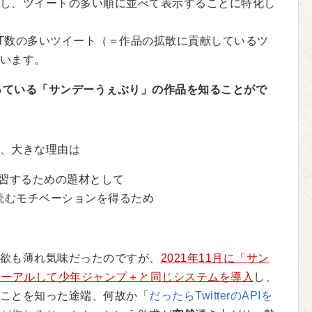
し、ツイートの多い順に並べて表示することに特化し
T数の多いツイート（＝作品の拡散に貢献しているツ
います。
になっている「サンデーうぇぶり」の作品を知ることがで
、大きな理由は
習するための題材として
読むモチベーションを得るため
欲も薄れ気味だったのですが、
2021年11月に「サン
ューアルして少年ジャンプ＋と同じシステムを導入
し、
ことを知った途端、何故か「
だったらTwitterのAPIを