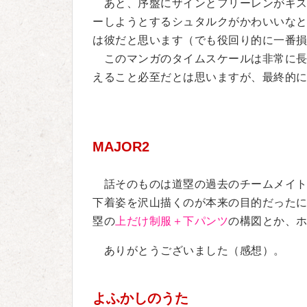
あと、序盤にザインとフリーレンがギス
ーしようとするシュタルクがかわいいな
は彼だと思います（でも役回り的に一番
このマンガのタイムスケールは非常に長
えること必至だとは思いますが、最終的
MAJOR2
話そのものは道塁の過去のチームメイト
下着姿を沢山描くのが本来の目的だった
塁の
上だけ制服＋下パンツ
の構図とか、
ありがとうございました（感想）。
よふかしのうた