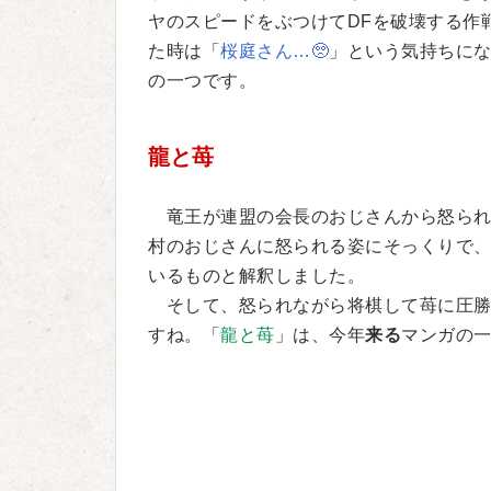
ヤのスピードをぶつけてDFを破壊する作
た時は「
桜庭さん…🥺
」という気持ちに
の一つです。
龍と苺
竜王が連盟の会長のおじさんから怒られ
村のおじさんに怒られる姿にそっくりで
いるものと解釈しました。
そして、怒られながら将棋して苺に圧勝
すね。「
龍と苺
」は、今年
来る
マンガの