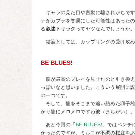
キャラの見た目や言動に騙されがちです
ナがカブラを眷属にした可能性はあったの
る
叙述トリック
ってヤツなんでしょうか
結論としては、カップリングの受け攻め
BE BLUES!
龍が最高のプレイを見せたのと引き換え
っぽいなと思いました。こういう展開に
の一つです。
そして、龍をそこまで追い詰めた獅子雄
かり龍にメロメロですね彼（まちがい）
あと今回の「
BE BLUES!
」ではベンチ
かったのですが、ミルコが不調の桜庭をあ