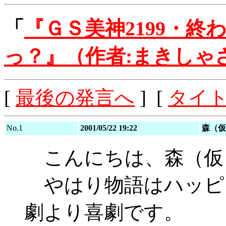
「
『ＧＳ美神2199・
っ？』（作者:まきしゃ
[
最後の発言へ
] [
タイ
No.1
2001/05/22 19:22
森（仮
こんにちは、森（仮
やはり物語はハッピ
劇より喜劇です。