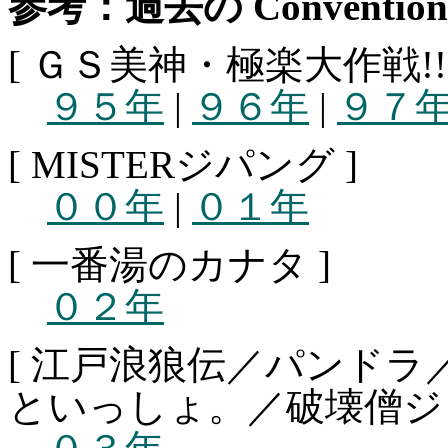
参考：過去の Conventional
[ ＧＳ美神・極楽大作戦!! 
９５年
|
９６年
|
９７
[ MISTERジパング ]
００年
|
０１年
[ 一番湯のカナタ ]
０２年
[ 江戸浪狼伝／パンド
といっしょ。／破壊僧ジョドー／T