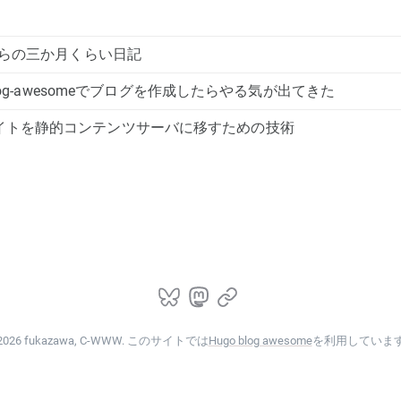
月からの三か月くらい日記
o-blog-awesomeでブログを作成したらやる気が出てきた
イトを静的コンテンツサーバに移すための技術
2026 fukazawa, C-WWW. このサイトでは
Hugo blog awesome
を利用していま