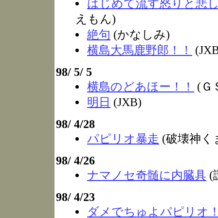
はじめて流す怒りと悲
えもん)
絶句
(かなしみ)
横島大馬鹿野郎！！
(JXB
98/ 5/ 5
横島のどあほー！！
(Ｇ
明日
(JXB)
98/ 4/28
パピリオ暴走
(破壊神く
98/ 4/26
ナマノセ奇髄に内臓具
(
98/ 4/23
ダメでちゅよパピリオ