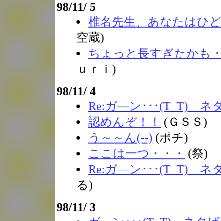
98/11/ 5
椎名先生、あなたはひ
空蔵)
ちょっと長すぎたかも
ｕｒｉ)
98/11/ 4
Re:ガ―ン･･･(T_T) 
認めんぞ！！
(ＧＳＳ)
う～～ん(--)
(ポチ)
ここは一つ・・・
(祭)
Re:ガ―ン･･･(T_T) 
る)
98/11/ 3