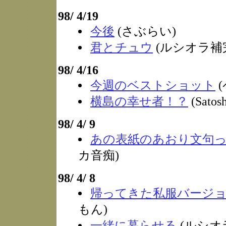
98/ 4/19
今後
(さぶらい)
君とチュウ
(ルシオラ補
98/ 4/16
今週のベストショット
横島の幸せ者！？
(Satosh
98/ 4/ 9
あの表紙のあおり文句
カ音痴)
98/ 4/ 8
帰ってきた私服バージ
もん)
一緒に暮らせる
(ルシオ