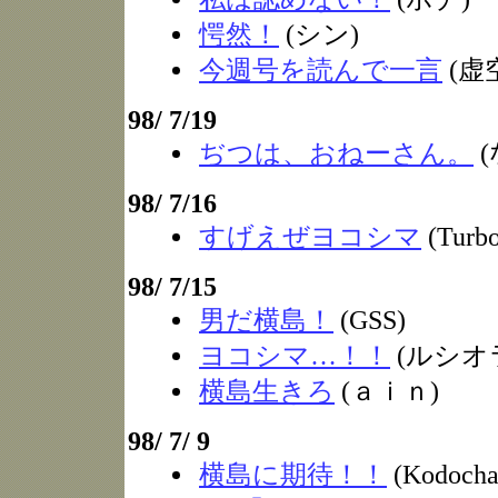
愕然！
(シン)
今週号を読んで一言
(虚
98/ 7/19
ぢつは、おねーさん。
(
98/ 7/16
すげえぜヨコシマ
(Turb
98/ 7/15
男だ横島！
(GSS)
ヨコシマ…！！
(ルシオ
横島生きろ
(ａｉｎ)
98/ 7/ 9
横島に期待！！
(Kodocha