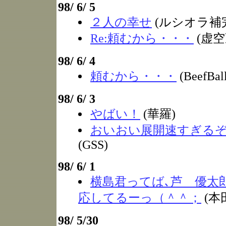
98/ 6/ 5
２人の幸せ
(ルシオラ補
Re:頼むから・・・
(虚空
98/ 6/ 4
頼むから・・・
(BeefBal
98/ 6/ 3
やばい！
(華羅)
おいおい展開速すぎる
(GSS)
98/ 6/ 1
横島君ってば､芦 優太
応してるーっ（＾＾；
(本
98/ 5/30