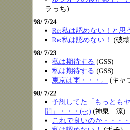
ラっち)
98/ 7/24
Re:私は認めない！と思
Re:私は認めない！
(破
98/ 7/23
私は期待する
(GSS)
私は期待する
(GSS)
東京は雨・・・。
(キャ
98/ 7/22
予想してた「もっとも
開」・・・(--;)
(神泉 涼)
これで良いのか・・・
私は認めない！
(ポチ)