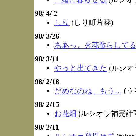
98/ 4/ 2
しり
(しり町片菜)
98/ 3/26
ああっ、火花散らして
98/ 3/11
やっと出てきた
(ルシオ
98/ 2/18
だめなのね、もう…
(う
98/ 2/15
お花畑
(ルシオラ補完計
98/ 2/11