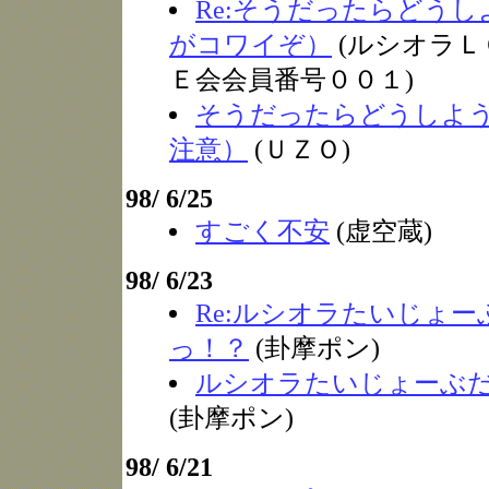
Re:そうだったらどう
がコワイぞ）
(ルシオラＬ
Ｅ会会員番号００１)
そうだったらどうしよ
注意）
(ＵＺＯ)
98/ 6/25
すごく不安
(虚空蔵)
98/ 6/23
Re:ルシオラたいじょー
っ！？
(卦摩ポン)
ルシオラたいじょーぶ
(卦摩ポン)
98/ 6/21