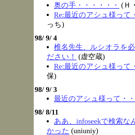
奥の手・・・・・・
(Ｈ
Re:最近のアシュ様って
っち)
98/ 9/ 4
椎名先生、ルシオラを
ださい！
(虚空蔵)
Re:最近のアシュ様って
保)
98/ 9/ 3
最近のアシュ様って・
98/ 8/11
ああ、infoseekで検
かった
(uniuniy)