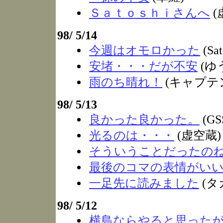
Ｓａｔｏｓｈｉさんへ
(
98/ 5/14
今週はオモロかった
(Sat
安堵・・・だが不安
(ゆ
雨のち晴れ！
(キャプテン
98/ 5/13
良かった良かった。
(GS
光るのは・・・
(虚空蔵)
そういうことだったの
最後のコマの表情がい
一足先に読みました
(タ
98/ 5/12
横島ならやると思った