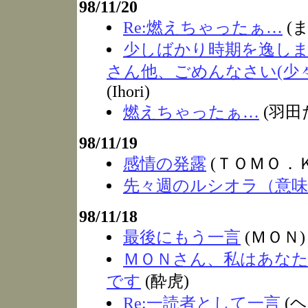
98/11/20
Re:燃えちゃったぁ…
(ま
少しばかり時期を逸し
さん他、ごめんなさい(少
(Ihori)
燃えちゃったぁ…
(羽田
98/11/19
感情の発露
(ＴＯＭＯ．
先々週のルシオラ（意
98/11/18
最後にもう一言
(ＭＯＮ)
ＭＯＮさん、私はあな
です
(酔虎)
Re:一読者として一言
(